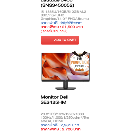
Latitude 3450
(SNS3450052)
i5-1335U/16GB/512GB M.2
SSD/Intel UHD
Graphics/14.0'' FHD/Ubuntu
Linux/Black *ราคา Promotion
ราคาปกติ :
26,075 บาท
1 เครื่องสุดท้ายเท่านั้น*
ราคาพิเศษ : 21,500 บาท
( ราคาไม่รวมภาษี )
ADD TO CART
Monitor Dell
SE2425HM
23.8" IPS/16:9/1920x1080
100Hz/1,000:1/250cd/m²/5m
s/VGA, HDMI
ราคาปกติ :
2,981 บาท
ราคาพิเศษ : 2,700 บาท