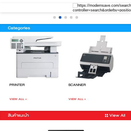
Categories
PROJECTOR
TOWER SERVER
W
VIEW ALL +
VIEW ALL +
V
สินค้าแนะนำ
View All