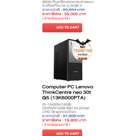
9909 เป็นเครื่องย่อยกระดาษแบบ
ละเอียดที่ขนาด 4.0x38.0
มม.ย่อยกระดาษได้ครั้งละ 32
ราคาปกติ :
60,654 บาท
แผ่น,ย่อยแผ่น CD และ Card
ราคาพิเศษ : 59,000 บาท
ได้,ความจุถัง 75 ลิตร,มีล้อ
( ราคาไม่รวมภาษี )
เคลื่อนย้ายสะดวก
ADD TO CART
Computer PC Lenovo
ThinkCentre neo 30t
G5 (13K6000PTA)
i5-13420H/16GB
DDR5/512GB SSD M.2/Intel
UHD Graphics/Dos
ราคาปกติ :
21,200 บาท
ราคาพิเศษ : 19,900 บาท
( ราคาไม่รวมภาษี )
ADD TO CART