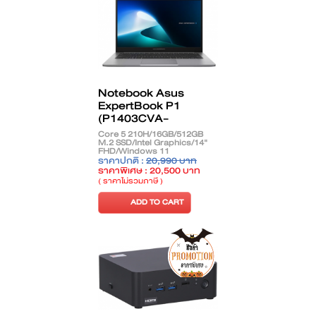
Notebook Asus
ExpertBook P1
(P1403CVA-
S61719WS)
Core 5 210H/16GB/512GB
M.2 SSD/Intel Graphics/14"
FHD/Windows 11
Home+Office 2024/Misty
ราคาปกติ :
20,990 บาท
Grey
ราคาพิเศษ : 20,500 บาท
( ราคาไม่รวมภาษี )
ADD TO CART