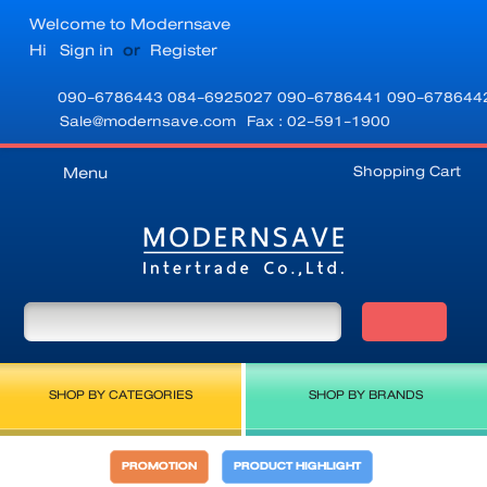
Welcome to Modernsave
Hi
Sign in
or
Register
090-6786443
084-6925027
090-6786441
090-678644
Sale@modernsave.com
Fax : 02-591-1900
Shopping Cart
Menu
SHOP BY CATEGORIES
SHOP BY BRANDS
PROMOTION
PRODUCT HIGHLIGHT