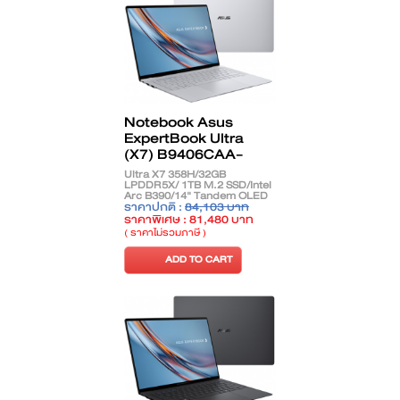
Notebook Asus
ExpertBook Ultra
(X7) B9406CAA-
TH1003WS
Ultra X7 358H/32GB
LPDDR5X/ 1TB M.2 SSD/Intel
Arc B390/14" Tandem OLED
Touch/Windows 11 Home +
ราคาปกติ :
84,103 บาท
Office Home 2024/Morn Grey
ราคาพิเศษ : 81,480 บาท
( ราคาไม่รวมภาษี )
ADD TO CART