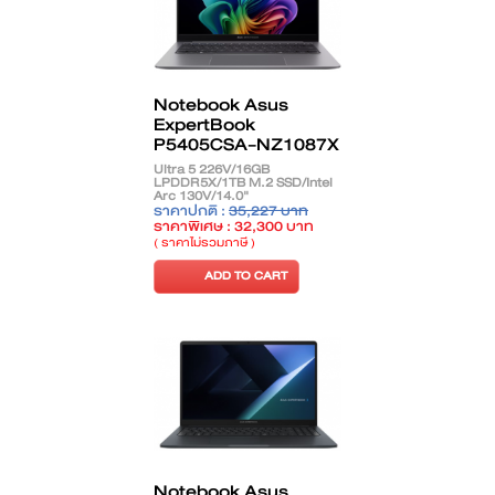
Notebook Asus
ExpertBook
P5405CSA-NZ1087X
Ultra 5 226V/16GB
LPDDR5X/1TB M.2 SSD/Intel
Arc 130V/14.0"
WQXGA/Windows 11
ราคาปกติ :
35,227 บาท
Pro/Misty Grey
ราคาพิเศษ : 32,300 บาท
( ราคาไม่รวมภาษี )
ADD TO CART
Notebook Asus