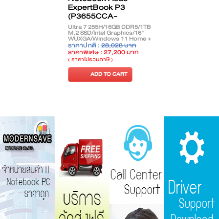
ExpertBook P3
(P3655CCA-
MB2012WS)
Ultra 7 255H/16GB DDR5/1TB
M.2 SSD/Intel Graphics/16"
WUXGA/Windows 11 Home +
Office Home 2024/Gentle
ราคาปกติ :
28,028 บาท
Grey
ราคาพิเศษ : 27,200 บาท
( ราคาไม่รวมภาษี )
ADD TO CART