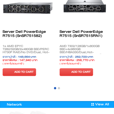
Server Dell PowerEdge
Server Dell PowerEdge
R7515 (SnSR751582)
R7515 (SnSR7515RN1)
1x AMD EPYC
AMD 7302/128GB/1x800GB
7282/32GB/2x480GB SSD/PERC
SSD+4x960GB
H730P RAID/No DVD/Dual, Hot-
SSD/HBA330/Dual,Hot-
plug, Redundant Power Supply
plug,Redundant,750W *สินค้าตก
ราคาปกติ :
148,864 บาท
ราคาปกติ :
262,729 บาท
(1+1), 1100W *สินค้าตกรุ่น (EOL)
รุ่น (EOL) ติดต่อฝ่ายขายเพื่อแนะนำรุ่น
ราคาพิเศษ : 147,940 บาท
ราคาพิเศษ : 258,770 บาท
ติดต่อฝ่ายขายเพื่อแนะนำรุ่นทดแทน*
ทดแทน*
( ราคาไม่รวมภาษี )
( ราคาไม่รวมภาษี )
ADD TO CART
ADD TO CART
View All
Network