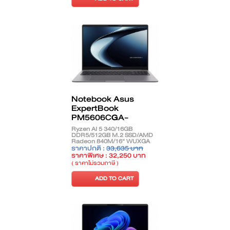
Notebook Asus
ExpertBook
PM5606CGA-
SH0091WS
Ryzen AI 5 340/16GB
DDR5/512GB M.2 SSD/AMD
Radeon 840M/16" WUXGA
OLED/Windows 11 Home +
ราคาปกติ :
33,635 บาท
Office Home 2024/Misty Grey
ราคาพิเศษ : 32,250 บาท
( ราคาไม่รวมภาษี )
ADD TO CART