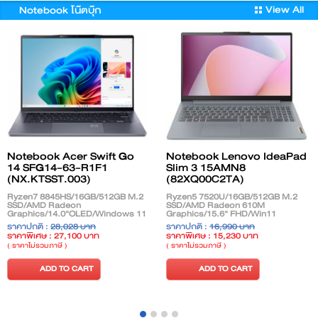
View All
Notebook โน๊ตบุ๊ก
Notebook Acer Swift Go
Notebook Lenovo IdeaPad
14 SFG14-63-R1F1
Slim 3 15AMN8
(NX.KTSST.003)
(82XQ00C2TA)
Ryzen7 8845HS/16GB/512GB M.2
Ryzen5 7520U/16GB/512GB M.2
SSD/AMD Radeon
SSD/AMD Radeon 610M
Graphics/14.0"OLED/Windows 11
Graphics/15.6" FHD/Win11
Home + Microsoft Office Home &
Home+Office 2021/Arctic Grey
ราคาปกติ :
28,028 บาท
ราคาปกติ :
16,990 บาท
Student 2024/Steel Gray
ราคาพิเศษ : 27,100 บาท
ราคาพิเศษ : 15,230 บาท
**Promotion 01 - 31 May'25**
( ราคาไม่รวมภาษี )
( ราคาไม่รวมภาษี )
ADD TO CART
ADD TO CART