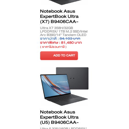
Notebook Asus
ExpertBook Ultra
(X7) B9406CAA-
TH1108WS
Ultra X7 358H/32GB
LPDDR5X/ 1TB M.2 SSD/Intel
Arc B390/14" Tandem OLED
Touch/Windows 11 Home +
ราคาปกติ :
84,103 บาท
Office Home 2024/Jet Fog
ราคาพิเศษ : 81,480 บาท
( ราคาไม่รวมภาษี )
ADD TO CART
Notebook Asus
ExpertBook Ultra
(U5) B9406CAA-
TG1433WS
Ultra 5 325/16GB LPDDR5X/