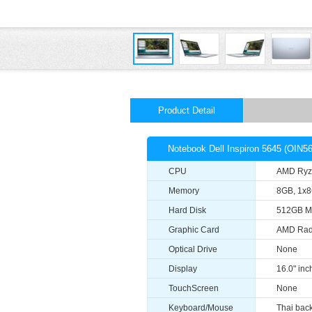
Product Detail
Notebook Dell Inspiron 5645 (OIN
CPU
AMD Ryze
Memory
8GB, 1x
Hard Disk
512GB M.
Graphic Card
AMD Rad
Optical Drive
None
Display
16.0" in
TouchScreen
None
Keyboard/Mouse
Thai back