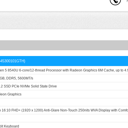
5645300101GTH)
n 5 8540U 6-core/12-thread Processor with Radeon Graphics 6M Cache, up to 4
8GB, DDR5, 5600MT/s
2 SSD PCIe NVMe Solid State Drive
eon Graphics
ch 16:10 FHD+ (1920 x 1200) Anti-Glare Non-Touch 250nits WVA Display with Comf
lit Keyboard