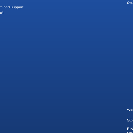
ฝ่า
wnload Support
ซต์
Web
SO
FI