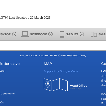
1GTH) Last Updated : 20 March 2025
Notebook Dell Inspiron 5645 (OIN5645300101GTH)
Modernsave
MAP
Co
SA
Support by Google Maps
พิเศษ
4/1 
ตำบ
Head Office
จัง
View map
 Conditions
โทรศ
Fax
เงิน
อีเม