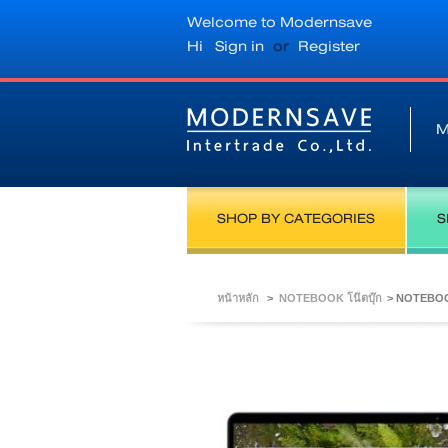
Welcome to Modernsave
Hi
Sign in
or
Register
M
SHOP BY CATEGORIES
S
หน้าหลัก
>
NOTEBOOK โน๊ตบุ๊ก
>
NOTEBOOK