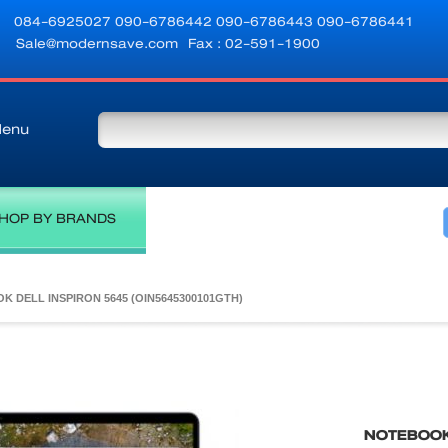
084-6925027
090-6786442
090-6786443
090-6786441
Sale@modernsave.com
Fax : 02-591-1900
enu
HOP BY BRANDS
 DELL INSPIRON 5645 (OIN5645300101GTH)
NOTEBOO