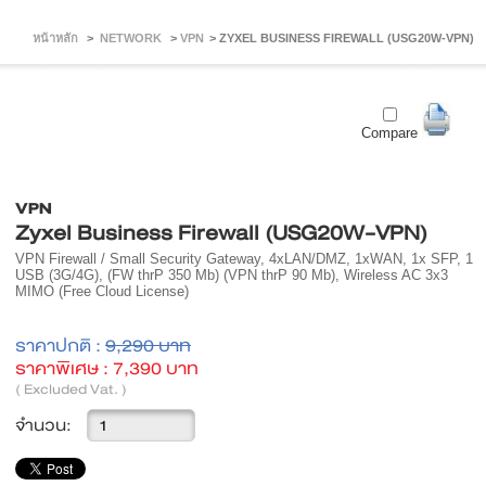
หน้าหลัก
>
NETWORK
>
VPN
>
ZYXEL BUSINESS FIREWALL (USG20W-VPN)
Compare
VPN
Zyxel Business Firewall (USG20W-VPN)
VPN Firewall / Small Security Gateway, 4xLAN/DMZ, 1xWAN, 1x SFP, 1
USB (3G/4G), (FW thrP 350 Mb) (VPN thrP 90 Mb), Wireless AC 3x3
MIMO (Free Cloud License)
ราคาปกติ :
9,290 บาท
ราคาพิเศษ :
7,390 บาท
( Excluded Vat. )
จำนวน: