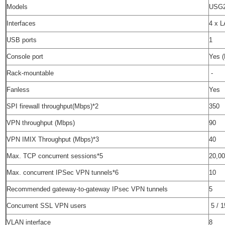
Models
USG
Interfaces
4 x 
USB ports
1
Console port
Yes (
Rack-mountable
-
Fanless
Yes
SPI firewall throughput(Mbps)*2
350
VPN throughput (Mbps)
90
VPN IMIX Throughput (Mbps)*3
40
Max. TCP concurrent sessions*5
20,0
Max. concurrent IPSec VPN tunnels*6
10
Recommended gateway-to-gateway IPsec VPN tunnels
5
Concurrent SSL VPN users
5 / 1
VLAN interface
8