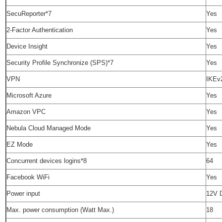
SecuReporter*7
Yes
2-Factor Authentication
Yes
Device Insight
Yes
Security Profile Synchronize (SPS)*7
Yes
VPN
IKEv
Microsoft Azure
Yes
Amazon VPC
Yes
Nebula Cloud Managed Mode
Yes
EZ Mode
Yes
Concurrent devices logins*8
64
Facebook WiFi
Yes
Power input
12V 
Max. power consumption (Watt Max.)
18