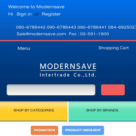
Welcome to Modernsave
Hi
Sign in
or
Register
090-6786442
090-6786443
090-6786441
084-692502
Sale@modernsave.com
Fax : 02-591-1900
Shopping Cart
Menu
SHOP BY CATEGORIES
SHOP BY BRANDS
PROMOTION
PRODUCT HIGHLIGHT