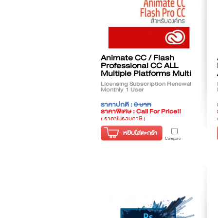
Animate CC / Flash
Professional CC ALL
Multiple Platforms Multi
Asian Languages
Licensing Subscription Renewal
Monthly 1 User
ราคาปกติ :
0 บาท
ราคาพิเศษ : Call For Price!!
( ราคาไม่รวมภาษี )
หยิบใส่ตะกร้า
Compare