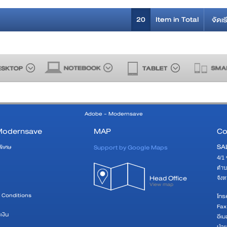
20
Item in Total
จัดเร
Adobe - Modernsave
Modernsave
MAP
Co
SA
Support by Google Maps
พิเศษ
4/1 
ตำบ
Head Office
จัง
View map
 Conditions
โทรศ
Fax
เงิน
อีเม
ฝ่า