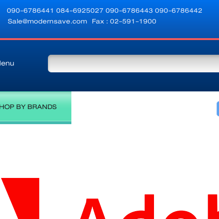
090-6786441
084-6925027
090-6786443
090-6786442
Sale@modernsave.com
Fax : 02-591-1900
enu
HOP BY BRANDS