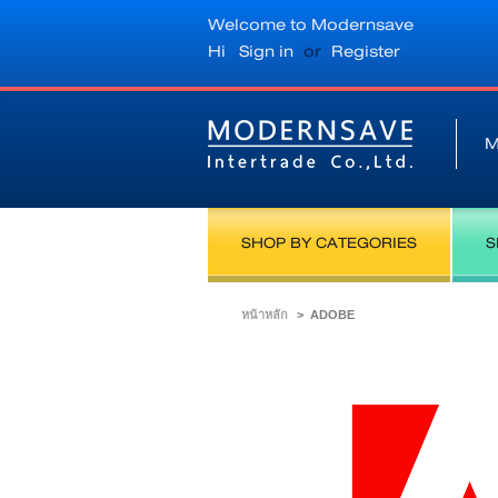
Welcome to Modernsave
Hi
Sign in
or
Register
M
SHOP BY CATEGORIES
S
หน้าหลัก
>
ADOBE