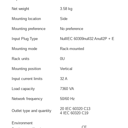
Net weight
3.58 kg
Mounting location
Side
Mounting preference
No preference
Input Plug Type
NullIEC 60309null32 Anull2P + E
Mounting mode
Rack-mounted
Rack units
0U
Mounting position
Vertical
Input current limits
32 A
Load capacity
7360 VA
Network frequency
50/60 Hz
20 IEC 60320 C13
Outlet type and quantity
4 IEC 60320 C19
Environment
CE