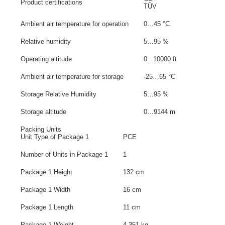
Product certifications
TÜV
Ambient air temperature for operation
0…45 °C
Relative humidity
5…95 %
Operating altitude
0...10000 ft
Ambient air temperature for storage
-25…65 °C
Storage Relative Humidity
5…95 %
Storage altitude
0…9144 m
Packing Units
Unit Type of Package 1
PCE
Number of Units in Package 1
1
Package 1 Height
132 cm
Package 1 Width
16 cm
Package 1 Length
11 cm
Package 1 Weight
4.351 kg