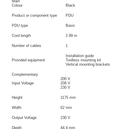
Main
Colour
Black
Product or component type
PDU
PDU type
Basic
Cord length
2.99 m
Number of cables
1
Installation guide
Provided equipment
Toolless mounting kit
Vertical mounting brackets
Complementary
200 V
Input Voltage
208 V
230 V
Height
1175 mm
Width
62 mm
Output Voltage
230 V
Depth
44.4 mm