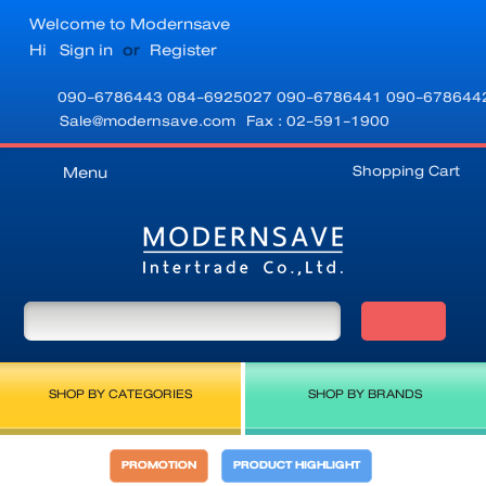
Welcome to Modernsave
Hi
Sign in
or
Register
090-6786443
084-6925027
090-6786441
090-678644
Sale@modernsave.com
Fax : 02-591-1900
Shopping Cart
Menu
SHOP BY CATEGORIES
SHOP BY BRANDS
PROMOTION
PRODUCT HIGHLIGHT