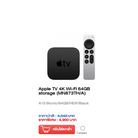
Apple TV 4K Wi-Fi 64GB
storage (MN873TH/A)
A15 Bionic/64GB/HEIF/Black
ราคาปกติ :
4,943 บาท
ราคาพิเศษ : 4,900 บาท
( ราคาไม่รวมภาษี )
หยิบใส่ตะกร้า
Compare