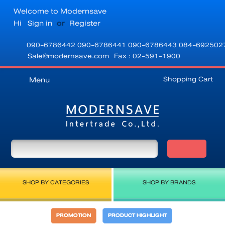
Welcome to Modernsave
Hi
Sign in
or
Register
090-6786442
090-6786441
090-6786443
084-692502
Sale@modernsave.com
Fax : 02-591-1900
Shopping Cart
Menu
SHOP BY CATEGORIES
SHOP BY BRANDS
PROMOTION
PRODUCT HIGHLIGHT