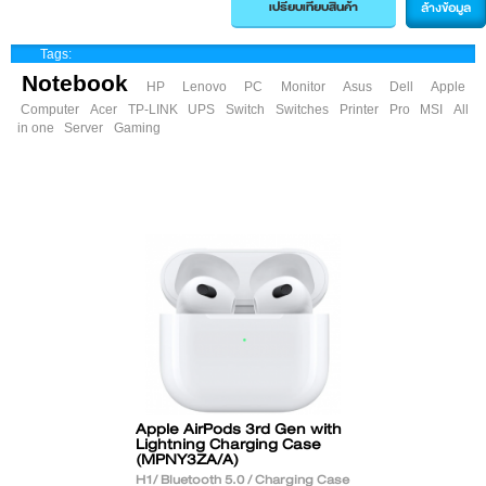
ล้างข้อมูล
Tags:
Notebook
HP
Lenovo
PC
Monitor
Asus
Dell
Apple
Computer
Acer
TP-LINK
UPS
Switch
Switches
Printer
Pro
MSI
All
in one
Server
Gaming
Apple AirPods 3rd Gen with
Lightning Charging Case
(MPNY3ZA/A)
H1/ Bluetooth 5.0 / Charging Case