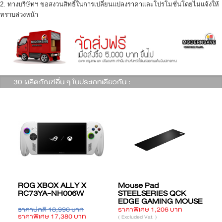
2. ทางบริษัทฯ ขอสงวนสิทธิ์ในการเปลี่ยนแปลงราคาและโปรโมชั่นโดยไม่แจ้งให้
ทราบล่วงหน้า
30 ผลิตภัณฑ์อื่น ๆ ในประเภทเดียวกัน :
ROG XBOX ALLY X
Mouse Pad
RC73YA-NH006W
STEELSERIES QCK
EDGE GAMING MOUSE
PAD - XL SIZE (B57-
ราคาปกติ 18,990 บาท
ราคาพิเศษ 1,206 บาท
ร
QCK_EDGE-XL)
ราคาพิเศษ 17,380 บาท
ร
( Excluded Vat. )