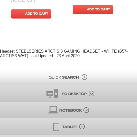
( Excluded Vat. )
(
ADD TO CART
ADD TO CART
Headset STEELSERIES ARCTIS 3 GAMING HEADSET - WHITE (B57-
ARCTIS3-WHT) Last Updated : 23 April 2020