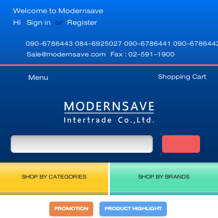
Welcome to Modernsave
Hi
Sign in
or
Register
090-6786443
084-6925027
090-6786441
090-678644
Sale@modernsave.com
Fax : 02-591-1900
Shopping Cart
Menu
SHOP BY CATEGORIES
SHOP BY BRANDS
PROMOTION
PRODUCT HIGHLIGHT