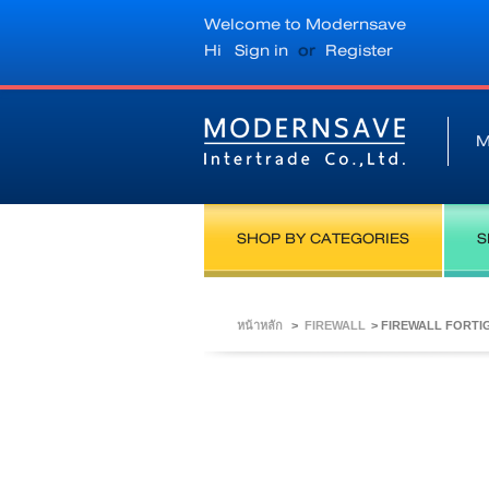
Welcome to Modernsave
Hi
Sign in
or
Register
M
SHOP BY CATEGORIES
S
หน้าหลัก
>
FIREWALL
>
FIREWALL FORTIG