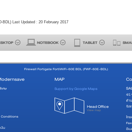
0D-BDL) Last Updated : 20 February 2017
Firewall Fortigate FortiWiFi-60E BDL (FWF-60E-BDL)
Modernsave
MAP
Co
SA
Support by Google Maps
พิเศษ
4/1 
ตำบ
Head Office
จัง
View map
 Conditions
โทรศ
Fax
เงิน
อีเม