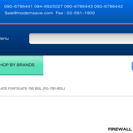
090-6786441
084-6925027
090-6786443
090-6786442
Sale@modernsave.com
Fax : 02-591-1900
enu
HOP BY BRANDS
ATE FORTIGATE-70D BDL (FG-70D-BDL)
FIREWALL