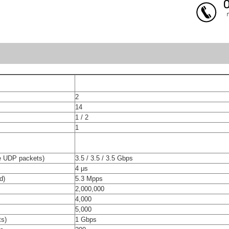
2
14
1 / 2
1
te UDP packets)
3.5 / 3.5 / 3.5 Gbps
4 μs
d)
5.3 Mpps
2,000,000
4,000
5,000
ts)
1 Gbps