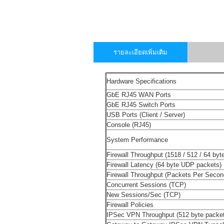
รายละเอียดเพิ่มเติม
Hardware Specifications
GbE RJ45 WAN Ports
GbE RJ45 Switch Ports
USB Ports (Client / Server)
Console (RJ45)
System Performance
Firewall Throughput (1518 / 512 / 64 by
Firewall Latency (64 byte UDP packets)
Firewall Throughput (Packets Per Secon
Concurrent Sessions (TCP)
New Sessions/Sec (TCP)
Firewall Policies
IPSec VPN Throughput (512 byte packe