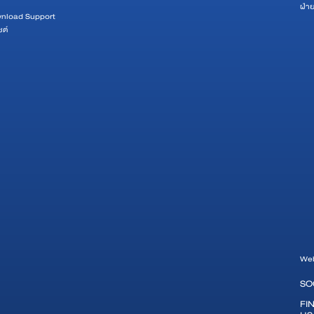
ฝ่า
wnload Support
ซต์
Web
SO
FI