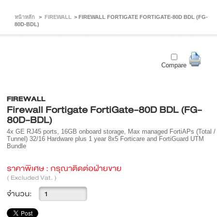
หน้าหลัก
>
FIREWALL
>
FIREWALL FORTIGATE FORTIGATE-80D BDL (FG-
80D-BDL)
Compare
FIREWALL
Firewall Fortigate FortiGate-80D BDL (FG-
80D-BDL)
4x GE RJ45 ports, 16GB onboard storage, Max managed FortiAPs (Total /
Tunnel) 32/16 Hardware plus 1 year 8x5 Forticare and FortiGuard UTM
Bundle
ราคาพิเศษ :
กรุณาติดต่อฝ่ายขาย
( Excluded Vat. )
จำนวน: