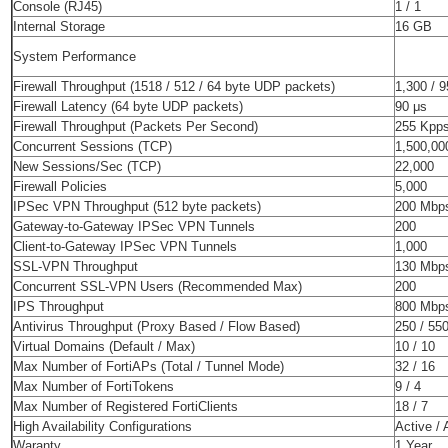
Console (RJ45)
1 / 1
Internal Storage
16 GB
System Performance
Firewall Throughput (1518 / 512 / 64 byte UDP packets)
1,300 / 
Firewall Latency (64 byte UDP packets)
90 μs
Firewall Throughput (Packets Per Second)
255 Kpp
Concurrent Sessions (TCP)
1,500,00
New Sessions/Sec (TCP)
22,000
Firewall Policies
5,000
IPSec VPN Throughput (512 byte packets)
200 Mbp
Gateway-to-Gateway IPSec VPN Tunnels
200
Client-to-Gateway IPSec VPN Tunnels
1,000
SSL-VPN Throughput
130 Mbp
Concurrent SSL-VPN Users (Recommended Max)
200
IPS Throughput
800 Mbp
Antivirus Throughput (Proxy Based / Flow Based)
250 / 55
Virtual Domains (Default / Max)
10 / 10
Max Number of FortiAPs (Total / Tunnel Mode)
32 / 16
Max Number of FortiTokens
9 / 4
Max Number of Registered FortiClients
18 / 7
High Availability Configurations
Active / 
Waranty
1 Year