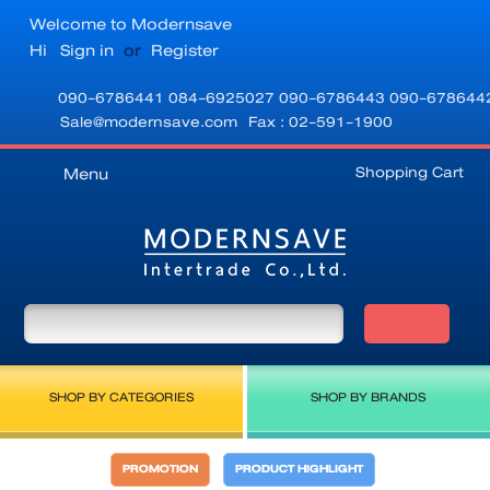
Welcome to Modernsave
Hi
Sign in
or
Register
090-6786441
084-6925027
090-6786443
090-678644
Sale@modernsave.com
Fax : 02-591-1900
Shopping Cart
Menu
SHOP BY CATEGORIES
SHOP BY BRANDS
PROMOTION
PRODUCT HIGHLIGHT