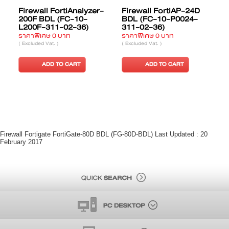
Firewall FortiAnalyzer-
Firewall FortiAP-24D
200F BDL (FC-10-
BDL (FC-10-P0024-
L200F-311-02-36)
311-02-36)
ราคาพิเศษ 0 บาท
ราคาพิเศษ 0 บาท
ร
( Excluded Vat. )
( Excluded Vat. )
(
ADD TO CART
ADD TO CART
Firewall Fortigate FortiGate-80D BDL (FG-80D-BDL) Last Updated : 20
February 2017