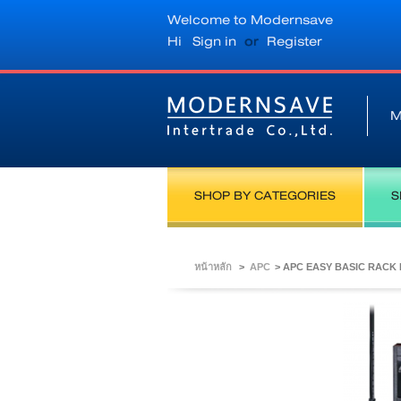
Welcome to Modernsave
Hi
Sign in
or
Register
M
SHOP BY CATEGORIES
S
หน้าหลัก
>
APC
>
APC EASY BASIC RACK 