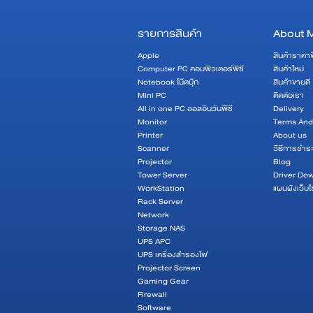
รายการสินค้า
About 
Apple
สินค้าราคา
Computer PC คอมพิวเตอร์พีซี
สินค้าใหม่
Notebook โน๊ตบุ๊ก
สินค้าขายดี
Mini PC
ติดต่อเรา
All in one PC ออลอินวันพีซี
Delivery
Monitor
Terms And
Printer
About us
Scanner
วิธีการชำระ
Projector
Blog
Tower Server
Driver Do
WorkStation
แผนผังเว็บไ
Rack Server
Network
Storage NAS
UPS APC
UPS เครื่องสำรองไฟ
Projector Screen
Gaming Gear
Firewall
Software