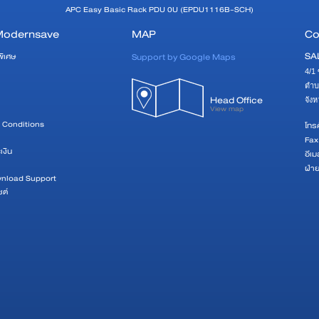
APC Easy Basic Rack PDU 0U (EPDU1116B-SCH)
Modernsave
MAP
Co
SA
Support by Google Maps
พิเศษ
4/1 
ตำบ
Head Office
จัง
View map
 Conditions
โทรศ
Fax
เงิน
อีเม
ฝ่า
wnload Support
ซต์