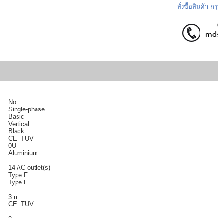
สั่งซื้อสินค้า 
No
Single-phase
Basic
Vertical
Black
CE, TUV
0U
Aluminium
14 AC outlet(s)
Type F
Type F
3 m
CE, TUV