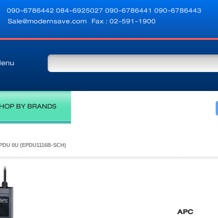
090-6786442
084-6925027
090-6786441
090-6786443
Sale@modernsave.com
Fax : 02-591-1900
enu
HOP BY BRANDS
PDU 0U (EPDU1116B-SCH)
APC