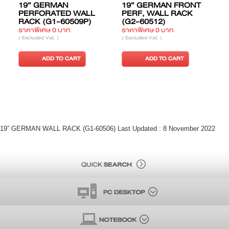
19” GERMAN
19” GERMAN FRONT
PERFORATED WALL
PERF, WALL RACK
RACK (G1-60509P)
(G2-60512)
ราคาพิเศษ 0 บาท
ราคาพิเศษ 0 บาท
ร
( Excluded Vat. )
( Excluded Vat. )
(
ADD TO CART
ADD TO CART
19” GERMAN WALL RACK (G1-60506) Last Updated : 8 November 2022