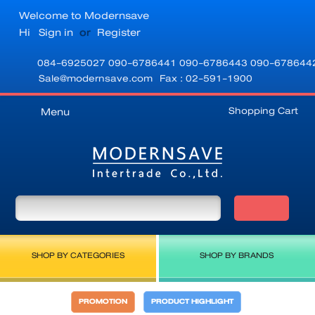
Welcome to Modernsave
Hi
Sign in
or
Register
084-6925027
090-6786441
090-6786443
090-678644
Sale@modernsave.com
Fax : 02-591-1900
Shopping Cart
Menu
SHOP BY CATEGORIES
SHOP BY BRANDS
PROMOTION
PRODUCT HIGHLIGHT