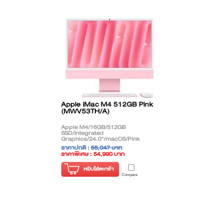
Apple iMac M4 512GB Pink
(MWV53TH/A)
Apple M4/16GB/512GB
SSD/Integrated
Graphics/24.0"/macOS/Pink
ราคาปกติ :
55,047 บาท
ราคาพิเศษ : 54,990 บาท
( ราคาไม่รวมภาษี )
หยิบใส่ตะกร้า
Compare