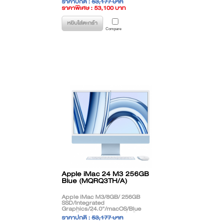
ราคาปกติ :
53,177 บาท
เพื่อแนะนำรุ่นทดแทน**
ราคาพิเศษ : 53,100 บาท
( ราคาไม่รวมภาษี )
หยิบใส่ตะกร้า
Compare
Apple iMac 24 M3 256GB
Blue (MQRQ3TH/A)
Apple iMac M3/8GB/ 256GB
SSD/Integrated
Graphics/24.0"/macOS/Blue
**สินค้าตกรุ่น (EOL) ติดต่อฝ่ายขาย
ราคาปกติ :
53,177 บาท
เพื่อแนะนำรุ่นทดแทน**