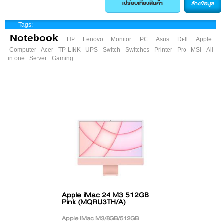
ล้างข้อมูล
Tags:
Notebook
HP
Lenovo
Monitor
PC
Asus
Dell
Apple
Computer
Acer
TP-LINK
UPS
Switch
Switches
Printer
Pro
MSI
All
in one
Server
Gaming
Apple iMac 24 M3 512GB
Pink (MQRU3TH/A)
Apple iMac M3/8GB/512GB