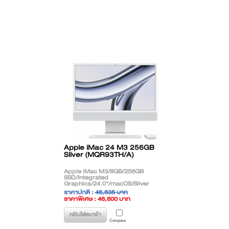
Apple iMac 24 M3 256GB
Sliver (MQR93TH/A)
Apple iMac M3/8GB/256GB
SSD/Integrated
Graphics/24.0"/macOS/Sliver
**สินค้าตกรุ่น (EOL) ติดต่อฝ่ายขาย
ราคาปกติ :
46,635 บาท
เพื่อแนะนำรุ่นทดแทน**
ราคาพิเศษ : 46,600 บาท
( ราคาไม่รวมภาษี )
หยิบใส่ตะกร้า
Compare