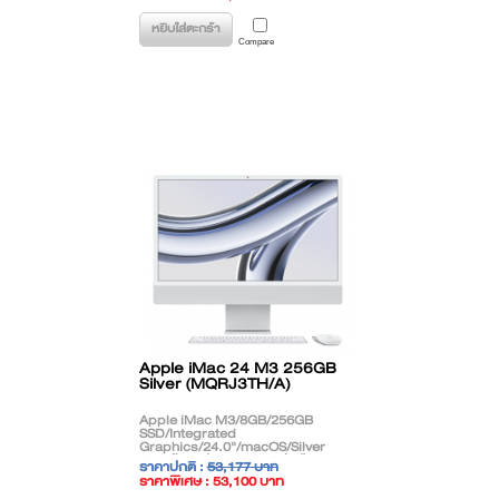
( ราคาไม่รวมภาษี )
หยิบใส่ตะกร้า
Compare
Apple iMac 24 M3 256GB
Silver (MQRJ3TH/A)
Apple iMac M3/8GB/256GB
SSD/Integrated
Graphics/24.0"/macOS/Silver
**สินค้าตกรุ่น (EOL) ติดต่อฝ่ายขาย
ราคาปกติ :
53,177 บาท
เพื่อแนะนำรุ่นทดแทน**
ราคาพิเศษ : 53,100 บาท
( ราคาไม่รวมภาษี )