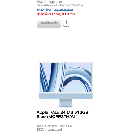
SSD/Integrated
Graphics/24.0"/macOS/Pink
**สินค้าตกรุ่น (EOL) ติดต่อฝ่ายขาย
ราคาปกติ :
59,719 บาท
เพื่อแนะนำรุ่นทดแทน**
ราคาพิเศษ : 59,700 บาท
( ราคาไม่รวมภาษี )
หยิบใส่ตะกร้า
Compare
Apple iMac 24 M3 512GB
Blue (MQRR3TH/A)
Apple M3/8GB/512GB
SSD/Integrated