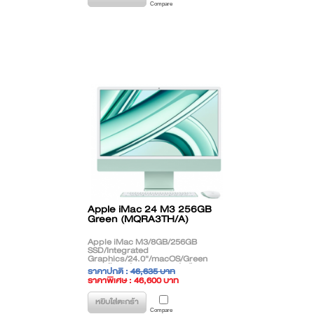
Compare
Apple iMac 24 M3 256GB
Green (MQRA3TH/A)
Apple iMac M3/8GB/256GB
SSD/Integrated
Graphics/24.0"/macOS/Green
**สินค้าตกรุ่น (EOL) ติดต่อฝ่ายขาย
ราคาปกติ :
46,635 บาท
เพื่อแนะนำรุ่นทดแทน**
ราคาพิเศษ : 46,600 บาท
( ราคาไม่รวมภาษี )
หยิบใส่ตะกร้า
Compare