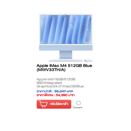
Apple iMac M4 512GB Blue
(MWV33TH/A)
Apple M4/16GB/512GB
SSD/Integrated
Graphics/24.0"/macOS/Blue
ราคาปกติ :
55,047 บาท
ราคาพิเศษ : 54,990 บาท
( ราคาไม่รวมภาษี )
หยิบใส่ตะกร้า
Compare