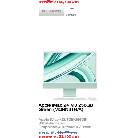
ราคาพิเศษ : 53,100 บาท
( ราคาไม่รวมภาษี )
หยิบใส่ตะกร้า
Compare
Apple iMac 24 M3 256GB
Green (MQRN3TH/A)
Apple iMac M3/8GB/256GB
SSD/Integrated
Graphics/24.0"/macOS/Green
**สินค้าตกรุ่น (EOL) ติดต่อฝ่ายขาย
ราคาปกติ :
53,177 บาท
เพื่อแนะนำรุ่นทดแทน**
ราคาพิเศษ : 53,100 บาท