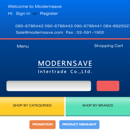
Welcome to Modernsave
Hi
Sign in
or
Register
090-6786442
090-6786443
090-6786441
084-692502
Sale@modernsave.com
Fax : 02-591-1900
Shopping Cart
Menu
SHOP BY CATEGORIES
SHOP BY BRANDS
PROMOTION
PRODUCT HIGHLIGHT