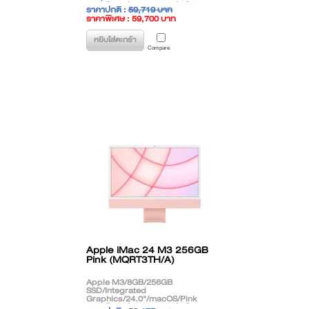
**สินค้าตกรุ่น (EOL) ติดต่อฝ่ายขาย
ราคาปกติ :
59,719 บาท
เพื่อแนะนำรุ่นทดแทน**
ราคาพิเศษ : 59,700 บาท
( ราคาไม่รวมภาษี )
หยิบใส่ตะกร้า
Compare
Apple iMac 24 M3 256GB
Pink (MQRT3TH/A)
Apple M3/8GB/256GB
SSD/Integrated
Graphics/24.0"/macOS/Pink
**สินค้าตกรุ่น (EOL) ติดต่อฝ่ายขาย