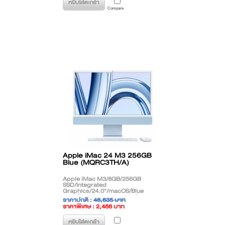
หยิบใส่ตะกร้า
Compare
Apple iMac 24 M3 256GB
Blue (MQRC3TH/A)
Apple iMac M3/8GB/256GB
SSD/Integrated
Graphics/24.0"/macOS/Blue
**สินค้าตกรุ่น (EOL) ติดต่อฝ่ายขาย
ราคาปกติ :
46,635 บาท
เพื่อแนะนำรุ่นทดแทน**
ราคาพิเศษ : 2,466 บาท
( ราคาไม่รวมภาษี )
หยิบใส่ตะกร้า