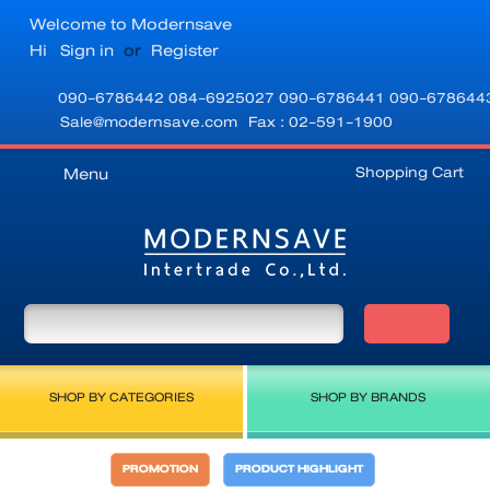
Welcome to Modernsave
Hi
Sign in
or
Register
090-6786442
084-6925027
090-6786441
090-678644
Sale@modernsave.com
Fax : 02-591-1900
Shopping Cart
Menu
SHOP BY CATEGORIES
SHOP BY BRANDS
PROMOTION
PRODUCT HIGHLIGHT