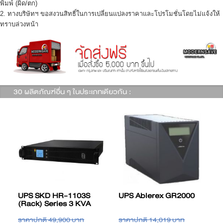
พิมพ์ (ผิด/ตก)
2. ทางบริษัทฯ ขอสงวนสิทธิ์ในการเปลี่ยนแปลงราคาและโปรโมชั่นโดยไม่แจ้งให้
ทราบล่วงหน้า
30 ผลิตภัณฑ์อื่น ๆ ในประเภทเดียวกัน :
UPS SKD HR-1103S
UPS Ablerex GR2000
(Rack) Series 3 KVA
ราคาปกติ 49,900 บาท
ราคาปกติ 14,019 บาท
ร