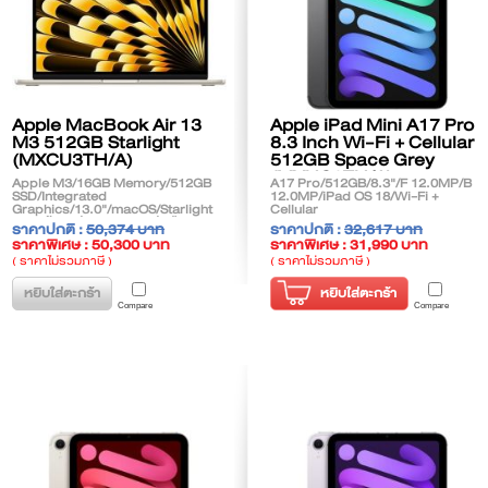
Apple MacBook Air 13
Apple iPad Mini A17 Pro
M3 512GB Starlight
8.3 Inch Wi-Fi + Cellular
(MXCU3TH/A)
512GB Space Grey
(MYHC3TH/A)
Apple M3/16GB Memory/512GB
A17 Pro/512GB/8.3"/F 12.0MP/B
SSD/Integrated
12.0MP/iPad OS 18/Wi-Fi +
Graphics/13.0"/macOS/Starlight
Cellular
**สินค้าตกรุ่น (EOL) ติดต่อฝ่ายขาย
ราคาปกติ :
50,374 บาท
ราคาปกติ :
32,617 บาท
เพื่อแนะนำรุ่นทดแทน**
ราคาพิเศษ : 50,300 บาท
ราคาพิเศษ : 31,990 บาท
( ราคาไม่รวมภาษี )
( ราคาไม่รวมภาษี )
หยิบใส่ตะกร้า
หยิบใส่ตะกร้า
Compare
Compare