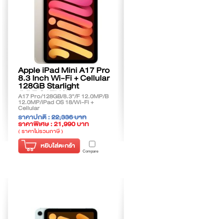
Apple iPad Mini A17 Pro
8.3 Inch Wi-Fi + Cellular
128GB Starlight
(MXPQ3TH/A)
A17 Pro/128GB/8.3"/F 12.0MP/B
12.0MP/iPad OS 18/Wi-Fi +
Cellular
ราคาปกติ :
22,336 บาท
ราคาพิเศษ : 21,990 บาท
( ราคาไม่รวมภาษี )
หยิบใส่ตะกร้า
Compare