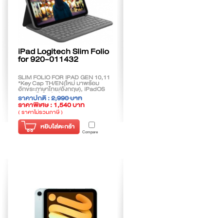
iPad Logitech Slim Folio
for 920-011432
SLIM FOLIO FOR IPAD GEN 10,11
*Key Cap TH/EN(ใหม่ มาพร้อม
อักขระภาษาไทย/อังกฤษ), iPadOS
13.4 หรือใหม่กว่า
ราคาปกติ :
2,990 บาท
ราคาพิเศษ : 1,540 บาท
( ราคาไม่รวมภาษี )
หยิบใส่ตะกร้า
Compare