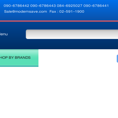
090-6786442
090-6786443
084-6925027
090-6786441
Sale@modernsave.com
Fax : 02-591-1900
enu
HOP BY BRANDS