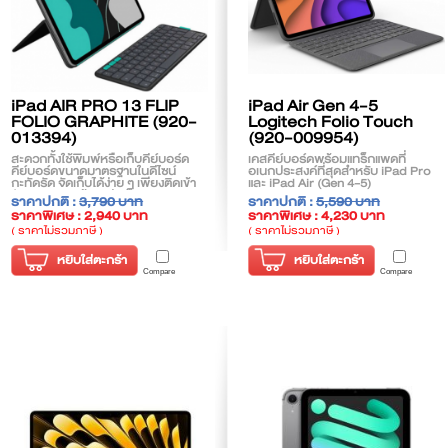
iPad AIR PRO 13 FLIP
iPad Air Gen 4-5
FOLIO GRAPHITE (920-
Logitech Folio Touch
013394)
(920-009954)
สะดวกทั้งใช้พิมพ์หรือเก็บคีย์บอร์ด
เคสคีย์บอร์ดพร้อมแทร็กแพดที่
คีย์บอร์ดขนาดมาตรฐานในดีไซน์
อเนกประสงค์ที่สุดสำหรับ iPad Pro
กะทัดรัด จัดเก็บได้ง่าย ๆ เพียงติดเข้า
และ iPad Air (Gen 4-5)
กับเคส iPad ด้วยแม่เหล็ก
ราคาปกติ :
3,790 บาท
ราคาปกติ :
5,590 บาท
ราคาพิเศษ : 2,940 บาท
ราคาพิเศษ : 4,230 บาท
( ราคาไม่รวมภาษี )
( ราคาไม่รวมภาษี )
หยิบใส่ตะกร้า
หยิบใส่ตะกร้า
Compare
Compare