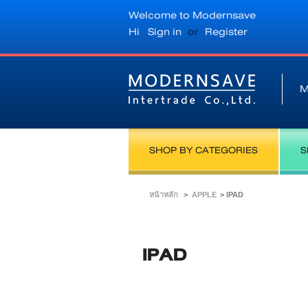
Welcome to Modernsave
Hi
Sign in
or
Register
M
SHOP BY CATEGORIES
S
หน้าหลัก
>
APPLE
>
IPAD
IPAD