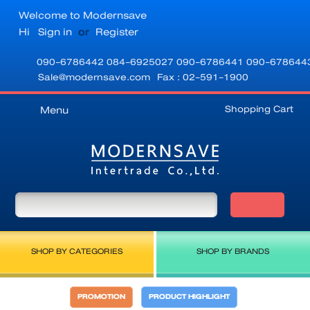
Welcome to Modernsave
Hi
Sign in
or
Register
090-6786442
084-6925027
090-6786441
090-678644
Sale@modernsave.com
Fax : 02-591-1900
Shopping Cart
Menu
SHOP BY CATEGORIES
SHOP BY BRANDS
PROMOTION
PRODUCT HIGHLIGHT