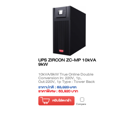
UPS ZIRCON ZC-MP 10kVA
9kW
10kVA/9kW True Online Double
Conversion In: 220V, 1p,
Out:220V, 1p Type : Tower Back
up time 7-10Mins
ราคาปกติ :
63,920 บาท
ราคาพิเศษ : 63,920 บาท
( ราคาไม่รวมภาษี )
หยิบใส่ตะกร้า
Compare