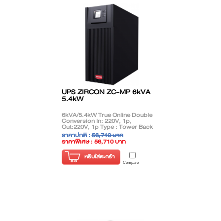
UPS ZIRCON ZC-MP 6kVA
5.4kW
6kVA/5.4kW True Online Double
Conversion In: 220V, 1p,
Out:220V, 1p Type : Tower Back
up time 7-10Mins
ราคาปกติ :
56,710 บาท
ราคาพิเศษ : 56,710 บาท
( ราคาไม่รวมภาษี )
หยิบใส่ตะกร้า
Compare