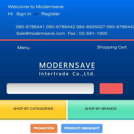
Welcome to Modernsave
Hi
Sign in
or
Register
090-6786441
090-6786442
084-6925027
090-678644
Sale@modernsave.com
Fax : 02-591-1900
Shopping Cart
Menu
SHOP BY CATEGORIES
SHOP BY BRANDS
PROMOTION
PRODUCT HIGHLIGHT