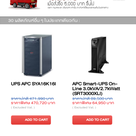
30 ผลิตภัณฑ์อื่น ๆ ในประเภทเดียวกัน :
UPS APC SYA16K16I
APC Smart-UPS On-
Line 3.0kVA/2.7kWatt
(SRT3000XLI)
ราคาปกติ 471,990 บาท
ราคาปกติ 89,500 บาท
ร
ราคาพิเศษ 470,720 บาท
ราคาพิเศษ 64,950 บาท
ร
( Excluded Vat. )
( Excluded Vat. )
(
ADD TO CART
ADD TO CART