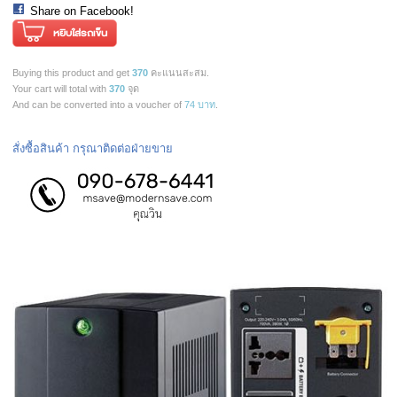
Share on Facebook!
Buying this product and get
370
คะแนนสะสม.
Your cart will total with
370
จุด
And can be converted into a voucher of
74 บาท
.
สั่งซื้อสินค้า กรุณาติดต่อฝ่ายขาย