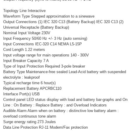
Topology Line Interactive
Waveform Type Stepped approximation to a sinewave
Output Connections (1) IEC 320 C13 (Battery Backup) IEC 320 C13 (2)
Universal Receptacle (Battery Backup)
Nominal Input Voltage 230V
Input Frequency 50/60 Hz +/- 3 Hz (auto sensing)
Input Connections IEC-320 C14 NEMA L5-15P
Cord Length 1.22 meters
Input voltage range for main operations 140 - 300V
Input Breaker Capacity 7 A
Type of Input Protection Required 3-pole breaker
Battery Type Maintenance-free sealed Lead-Acid battery with suspended
electrolyte : leakproof
Typical recharge time 6 hour(s)
Replacement Battery APCRBC110
Interface Port(s) USB
Control panel LED status display with load and battery bar-graphs and On
Line : On Battery : Replace Battery : and Overload Indicators
Audible Alarm Alarm when on battery : distinctive low battery alarm :
overload continuous tone alarm
Surge energy rating 273 Joules
Data Line Protection RJ-11 Modem/Fax protection