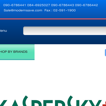
090-6786441
084-6925027
090-6786443
090-6786442
Sale@modernsave.com
Fax : 02-591-1900
enu
HOP BY BRANDS