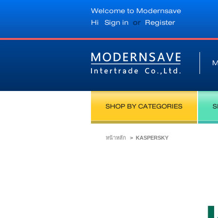
Welcome to Modernsave
Hi
Sign in
or
Register
M
SHOP BY CATEGORIES
S
หน้าหลัก
>
KASPERSKY