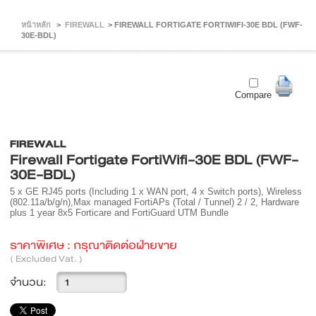
หน้าหลัก
>
FIREWALL
>
FIREWALL FORTIGATE FORTIWIFI-30E BDL (FWF-
30E-BDL)
Compare
FIREWALL
Firewall Fortigate FortiWifi-30E BDL (FWF-
30E-BDL)
5 x GE RJ45 ports (Including 1 x WAN port, 4 x Switch ports), Wireless
(802.11a/b/g/n),Max managed FortiAPs (Total / Tunnel) 2 / 2, Hardware
plus 1 year 8x5 Forticare and FortiGuard UTM Bundle
ราคาพิเศษ :
กรุณาติดต่อฝ่ายขาย
( Excluded Vat. )
จำนวน: