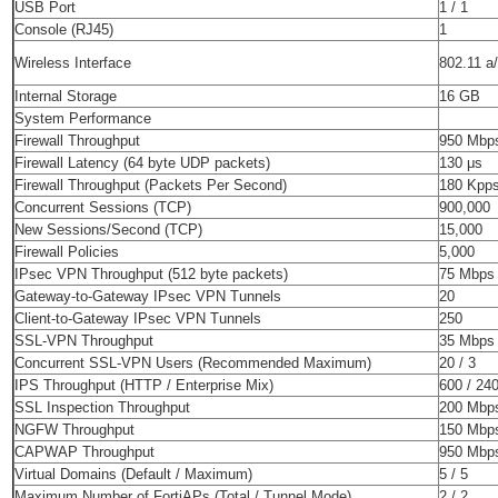
USB Port
1 / 1
Console (RJ45)
1
Wireless Interface
802.11 a/
Internal Storage
16 GB
System Performance
Firewall Throughput
950 Mbp
Firewall Latency (64 byte UDP packets)
130 μs
Firewall Throughput (Packets Per Second)
180 Kpp
Concurrent Sessions (TCP)
900,000
New Sessions/Second (TCP)
15,000
Firewall Policies
5,000
IPsec VPN Throughput (512 byte packets)
75 Mbps
Gateway-to-Gateway IPsec VPN Tunnels
20
Client-to-Gateway IPsec VPN Tunnels
250
SSL-VPN Throughput
35 Mbps
Concurrent SSL-VPN Users (Recommended Maximum)
20 / 3
IPS Throughput (HTTP / Enterprise Mix)
600 / 24
SSL Inspection Throughput
200 Mbp
NGFW Throughput
150 Mbp
CAPWAP Throughput
950 Mbp
Virtual Domains (Default / Maximum)
5 / 5
Maximum Number of FortiAPs (Total / Tunnel Mode)
2 / 2