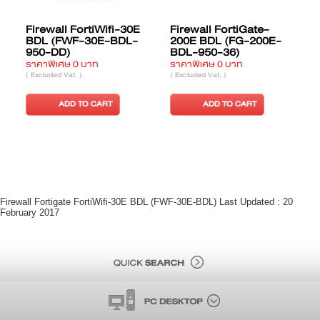
Firewall FortiWifi-30E
Firewall FortiGate-
F
BDL (FWF-30E-BDL-
200E BDL (FG-200E-
950-DD)
BDL-950-36)
ราคาพิเศษ 0 บาท
ราคาพิเศษ 0 บาท
ร
( Excluded Vat. )
( Excluded Vat. )
(
ADD TO CART
ADD TO CART
Firewall Fortigate FortiWifi-30E BDL (FWF-30E-BDL) Last Updated : 20
February 2017