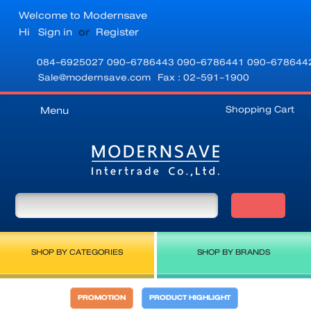
Welcome to Modernsave
Hi
Sign in
or
Register
084-6925027
090-6786443
090-6786441
090-678644
Sale@modernsave.com
Fax : 02-591-1900
Shopping Cart
Menu
SHOP BY CATEGORIES
SHOP BY BRANDS
PROMOTION
PRODUCT HIGHLIGHT