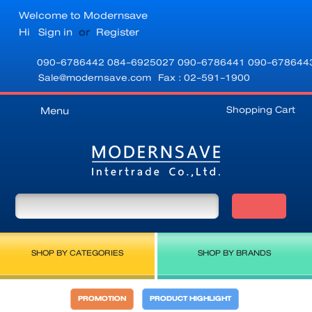
Welcome to Modernsave
Hi
Sign in
or
Register
090-6786442
084-6925027
090-6786441
090-678644
Sale@modernsave.com
Fax : 02-591-1900
Shopping Cart
Menu
SHOP BY CATEGORIES
SHOP BY BRANDS
PROMOTION
PRODUCT HIGHLIGHT