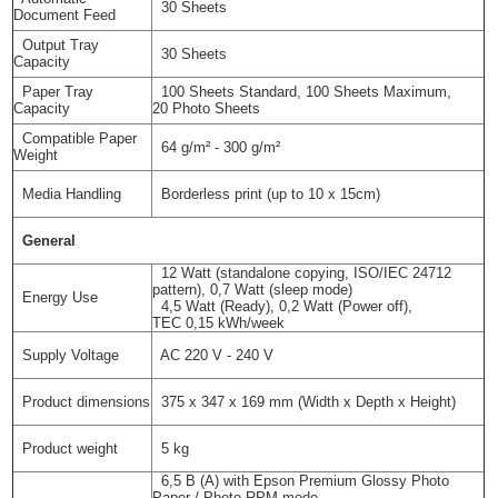
30 Sheets
Document Feed
Output Tray
30 Sheets
Capacity
Paper Tray
100 Sheets Standard, 100 Sheets Maximum,
Capacity
20 Photo Sheets
Compatible Paper
64 g/m² - 300 g/m²
Weight
Media Handling
Borderless print (up to 10 x 15cm)
General
12 Watt (standalone copying, ISO/IEC 24712
pattern), 0,7 Watt (sleep mode)
Energy Use
4,5 Watt (Ready), 0,2 Watt (Power off),
TEC 0,15 kWh/week
Supply Voltage
AC 220 V - 240 V
Product dimensions
375‎ x 347 x 169 mm (Width x Depth x Height)
Product weight
5 kg
6,5 B (A) with Epson Premium Glossy Photo
Paper / Photo RPM mode