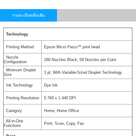
รายละเอียดเพิ่มเติม
Technology
Printing Method
Epson Micro Piezo™ print head
Nozzle
180 Nozzles Black, 59 Nozzles per Color
Configuration
Minimum Droplet
3 pl, With Variable-Sized Droplet Technology
Size
Ink Technology
Dye Ink
Printing Resolution
5.760 x 1.440 DPI
Category
Home, Home Office
All-in-One
Print, Scan, Copy
, Fax
Functions