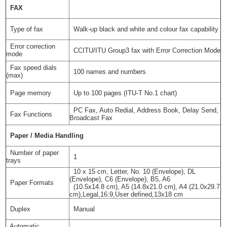
FAX
Type of fax
Walk-up black and white and colour fax capability
Error correction
CCITU/ITU Group3 fax with Error Correction Mode
mode
Fax speed dials
100 names and numbers
(max)
Page memory
Up to 100 pages (ITU-T No.1 chart)
PC Fax, Auto Redial, Address Book, Delay Send,
Fax Functions
Broadcast Fax
Paper / Media Handling
Number of paper
1
trays
10 x 15 cm, Letter, No. 10 (Envelope), DL
(Envelope), C6 (Envelope), B5, A6
Paper Formats
(10.5x14.8 cm), A5 (14.8x21.0 cm), A4 (21.0x29.7
cm),Legal,16:9,User defined,13x18 cm
Duplex
Manual
Automatic