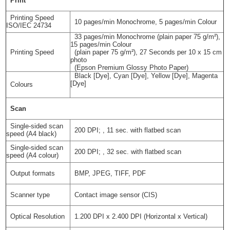
Print
Printing Speed
10 pages/min Monochrome, 5 pages/min Colour
ISO/IEC 24734
33 pages/min Monochrome (plain paper 75 g/m²),
15 pages/min Colour
Printing Speed
(plain paper 75 g/m²), 27 Seconds per 10 x 15 cm
photo
(Epson Premium Glossy Photo Paper)
Black [Dye], Cyan [Dye], Yellow [Dye], Magenta
[Dye]
Colours
Scan
Single-sided scan
200 DPI; , 11 sec. with flatbed scan
speed (A4 black)
Single-sided scan
200 DPI; , 32 sec. with flatbed scan
speed (A4 colour)
Output formats
BMP, JPEG, TIFF, PDF
Scanner type
Contact image sensor (CIS)
Optical Resolution
1.200 DPI x 2.400 DPI (Horizontal x Vertical)