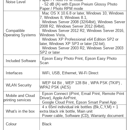
Noise Level
- 52 dB (A) with Epson Preium Glossy Photo
Paper / Photo RPM mode
Mac OS X 10.6.8 or later, Windows 10, Windows
7, Windows 8, Windows 8.1,
Windows Server 2008 (32/64bit), Windows Server
2008 R2, Windows Server 2012 (64bit),
Compatible
Windows Server 2012 R2, Windows Server 2016,
Operating Systems
Windows Vista,
Windows XP Professional x64 Edition SP2 or
later, Windows XP SP3 or later (32-bit),
Windows Server 2003 R2, Windows Server 2003
SP2 or later
Epson Easy Photo Print, Epson Easy Photo
Included Software
Scan
Interfaces
WiFi, USB, Ethernet, Wi-Fi Direct
WEP 64 Bit , WEP 128 Bit , WPA PSK (TKIP) ,
WLAN Security
WPA2 PSK (AES)
Epson Connect (iPrint, Email Print, Remote Print
Mobile and Cloud
Driver), Apple AirPrint,
printing services
Google Cloud Print, Epson Smart Panel App
4 x 65ml individual ink bottles (Bk,C,Y,M) + 1
What's in the box
extra black ink bottle, Main unit
Power cable, Software (CD), Warranty document
Colour
Black