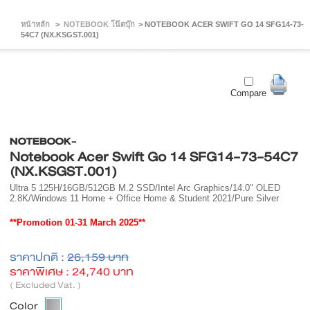
หน้าหลัก
>
NOTEBOOK โน๊ตบุ๊ก
>
NOTEBOOK ACER SWIFT GO 14 SFG14-73-
54C7 (NX.KSGST.001)
Compare
NOTEBOOK-
Notebook Acer Swift Go 14 SFG14-73-54C7
(NX.KSGST.001)
Ultra 5 125H/16GB/512GB M.2 SSD/Intel Arc Graphics/14.0" OLED
2.8K/Windows 11 Home + Office Home & Student 2021/Pure Silver
**Promotion 01-31 March 2025**
ราคาปกติ :
26,159 บาท
ราคาพิเศษ :
24,740 บาท
( Excluded Vat. )
Color