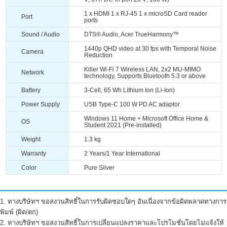
1 x HDMI 1 x RJ-45 1 x microSD Card reader
Port
ports
Sound / Audio
DTS® Audio, Acer TrueHarmony™
1440p QHD video at 30 fps with Temporal Noise
Camera
Reduction
Killer Wi-Fi 7 Wireless LAN, 2x2 MU-MIMO
Network
technology, Supports Bluetooth 5.3 or above
Battery
3-Cell, 65 Wh Lithium Ion (Li-Ion)
Power Supply
USB Type-C 100 W PD AC adaptor
Windows 11 Home + Microsoft Office Home &
OS
Student 2021 (Pre-installed)
Weight
1.3 kg
Warranty
2 Years/1 Year International
Color
Pure Silver
1. ทางบริษัทฯ ขอสงวนสิทธิ์ในการรับผิดชอบใดๆ อันเนื่องจากข้อผิดพลาดทางการ
พิมพ์ (ผิด/ตก)
2. ทางบริษัทฯ ขอสงวนสิทธิ์ในการเปลี่ยนแปลงราคาและโปรโมชั่นโดยไม่แจ้งให้