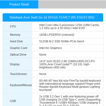
Product Detail
Notebook Acer Swift Go 14 SFG14-73-54C7 (NX.KSGST.001)
Intel Core Ultra 5 processor 125H (18M Cache,
CPU
1.2 GHz up to 4.50 GHz) / Intel EVO
Memory
16GB LPDDR5X (onboard)
Hard Disk
512GB M.2 SSD NVMe PCIe Gen4
Graphic Card
Intel Arc Graphics
Optical Drive
None
14.0" inch OLED 2.8K (2880x1800) DCI-P3
Display
100%,Acer CineCrystal™ (16:10), high-
brightness (400 nits)
TouchScreen
None
83-/84-/87-key full-size FineTip backlit keyboard
with international language support Finger print
Keyboard/Mouse
Reader Backlit Keyboard Multi-gesture Lighting
touchpad"
2x USB 3.2 Gen 1 with one featuring power off
USB charging 2x USB Type-C ports (Supporting :
USB
Thunderbolt 4 / USB4 40Gbps / USB charging 5
V; 3 A / DC-in port 20 V; 100 W)