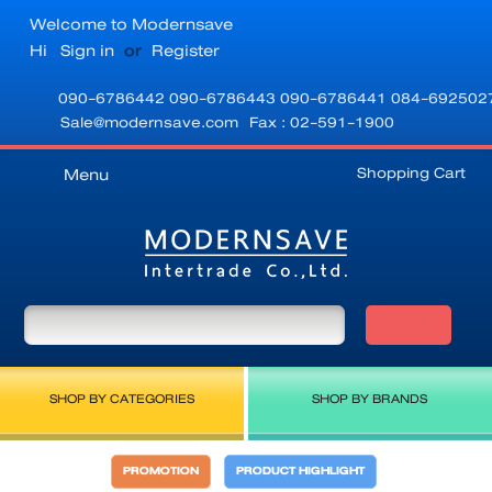
Welcome to Modernsave
Hi
Sign in
or
Register
090-6786442
090-6786443
090-6786441
084-692502
Sale@modernsave.com
Fax : 02-591-1900
Shopping Cart
Menu
SHOP BY CATEGORIES
SHOP BY BRANDS
PROMOTION
PRODUCT HIGHLIGHT