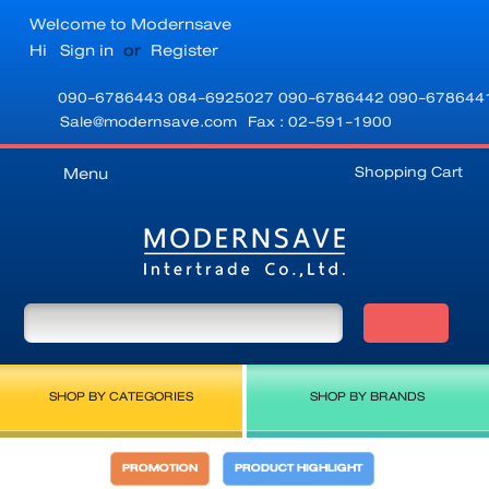
Welcome to Modernsave
Hi
Sign in
or
Register
090-6786443
084-6925027
090-6786442
090-678644
Sale@modernsave.com
Fax : 02-591-1900
Shopping Cart
Menu
SHOP BY CATEGORIES
SHOP BY BRANDS
PROMOTION
PRODUCT HIGHLIGHT