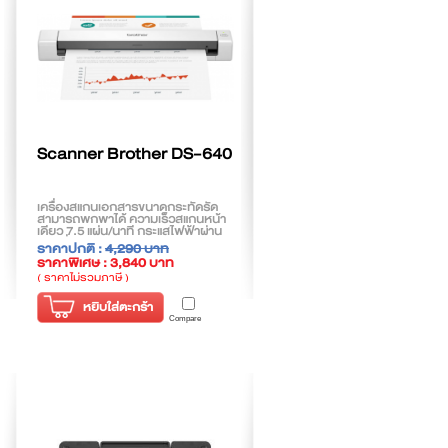
Scanner Brother DS-640
เครื่องสแกนเอกสารขนาดกระทัดรัด
สามารถพกพาได้ ความเร็วสแกนหน้า
เดียว 7.5 แผ่น/นาที กระแสไฟฟ้าผ่าน
การเชื่อมต่อ USB
ราคาปกติ :
4,290 บาท
ราคาพิเศษ : 3,840 บาท
( ราคาไม่รวมภาษี )
หยิบใส่ตะกร้า
Compare