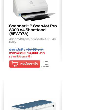
Scanner HP ScanJet Pro
3000 s4 Sheetfeed
(6FW07A)
40ppm/80ipm, 50sheets ADF, 4K
Daily
ราคาปกติ :
16,155 บาท
ราคาพิเศษ : 14,000 บาท
( ราคาไม่รวมภาษี )
หยิบใส่ตะกร้า
Compare