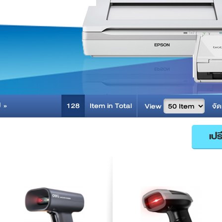
ป »
128
Item in Total
View
จัด