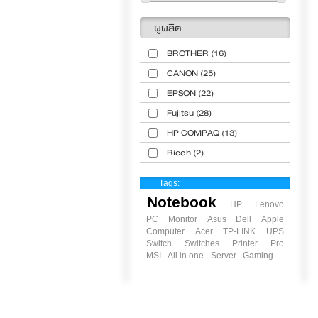
ผูผลิต
BROTHER
(16)
CANON
(25)
EPSON
(22)
Fujitsu
(28)
HP COMPAQ
(13)
Ricoh
(2)
Tags:
Notebook
HP
Lenovo
PC
Monitor
Asus
Dell
Apple
Computer
Acer
TP-LINK
UPS
Switch
Switches
Printer
Pro
MSI
All in one
Server
Gaming