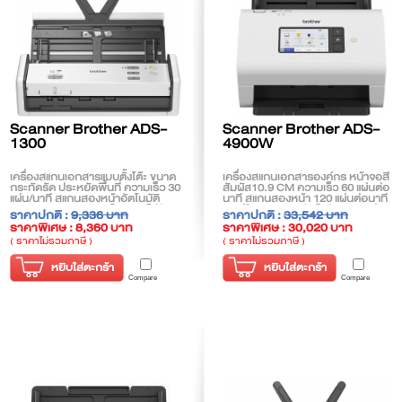
Scanner Brother ADS-
Scanner Brother ADS-
1300
4900W
เครื่องสแกนเอกสารแบบตั้งโต๊ะ ขนาด
เครื่องสแกนเอกสารองค์กร หน้าจอสี
กระทัดรัด ประหยัดพื้นที่ ความเร็ว 30
สัมผัส10.9 CM ความเร็ว 60 แผ่นต่อ
แผ่น/นาที สแกนสองหน้าอัตโนมัติ
นาที สแกนสองหน้า 120 แผ่นต่อนาที
สามารถสแกนเอกสารโดยตรงไปยัง
ถาดป้อนกระดาษอัตโนมัติ 100 แผ่น
ราคาปกติ :
9,336 บาท
ราคาปกติ :
33,542 บาท
USB Flash Memory และสแกน
สแกนเอกสาร 2 หน้าอัตโนมัติ และ
ราคาพิเศษ : 8,360 บาท
ราคาพิเศษ : 30,020 บาท
นามบัตร หรือบัตรพลาสติกได้
สแกนเอกสารตรงไปยัง USB Memory
ได้
( ราคาไม่รวมภาษี )
( ราคาไม่รวมภาษี )
หยิบใส่ตะกร้า
หยิบใส่ตะกร้า
Compare
Compare