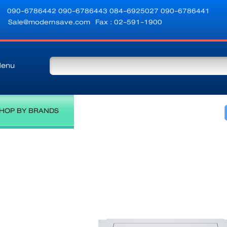
090-6786442
090-6786443
084-6925027
090-6786441
Sale@modernsave.com
Fax : 02-591-1900
enu
HOP BY BRANDS