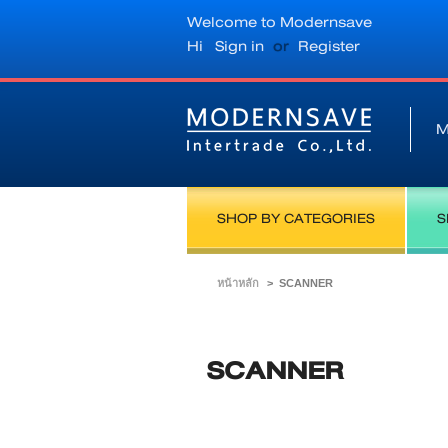
Welcome to Modernsave
Hi
Sign in
or
Register
M
SHOP BY CATEGORIES
S
หน้าหลัก
>
SCANNER
SCANNER