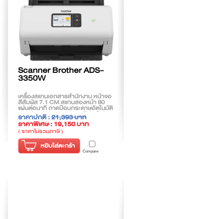
Scanner Brother ADS-
3350W
เครื่องสแกนเอกสารสำนักงาน หน้าจอ
สีสัมผัส 7.1 CM สแกนสองหน้า 80
แผ่นต่อนาที ถาดป้อนกระดาษอัตโนมัติ
60 แผ่น สแกนเอกสาร 2 หน้าอัตโนมัติ
ราคาปกติ :
21,393 บาท
และสแกนเอกสารตรงไปยัง USB
ราคาพิเศษ : 19,150 บาท
( ราคาไม่รวมภาษี )
หยิบใส่ตะกร้า
Compare