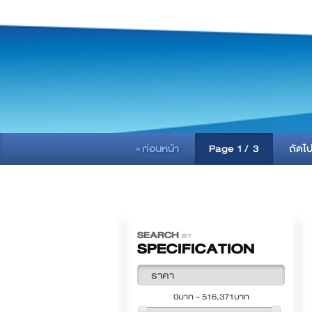
« ก่อนหน้า
Page
1
/
3
ถัดไ
SEARCH
BY
SPECIFICATION
ราคา
0บาท - 516,371บาท