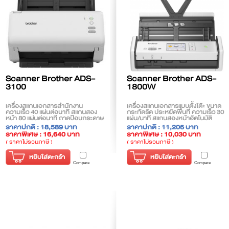
Scanner Brother ADS-
Scanner Brother ADS-
3100
1800W
เครื่องสแกนเอกสารสำนักงาน
เครื่องสแกนเอกสารแบบตั้งโต๊ะ ขนาด
ความเร็ว 40 แผ่นต่อนาที สแกนสอง
กระทัดรัด ประหยัดพื้นที่ ความเร็ว 30
หน้า 80 แผ่นต่อนาที ถาดป้อนกระดาษ
แผ่น/นาที สแกนสองหน้าอัตโนมัติ
อัตโนมัติ 60 แผ่น สแกนเอกสาร 2 หน้า
สามารถสแกนเอกสารโดยตรงไปยัง
ราคาปกติ :
18,589 บาท
ราคาปกติ :
11,206 บาท
อัตโนมัติ และสแกนเอกสารตรงไปยัง
USB Flash Memory และสแกน
ราคาพิเศษ : 16,640 บาท
ราคาพิเศษ : 10,030 บาท
นามบัตร หรือบัตรพลาสติกได้
( ราคาไม่รวมภาษี )
( ราคาไม่รวมภาษี )
หยิบใส่ตะกร้า
หยิบใส่ตะกร้า
Compare
Compare