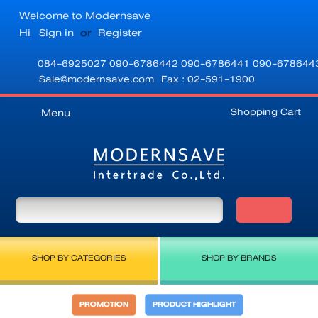
Welcome to Modernsave
Hi
Sign in
or
Register
084-6925027
090-6786442
090-6786441
090-678644
Sale@modernsave.com
Fax : 02-591-1900
Shopping Cart
Menu
SHOP BY CATEGORIES
SHOP BY BRANDS
PROMOTION
PRODUCT HIGHLIGHT