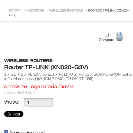
หน้าหลัก
>
NETWORK
>
WIRELESS ROUTERS
>
ROUTER TP-LINK (XN020-
G3V)
Compare
WIRELESS-ROUTERS-
Router TP-LINK (XN020-G3V)
1 x GE + 1 x FE LAN ports,1 x RJ11(FXS) Port,1 x SC/APC GPON port,2
x Fixed antennas,QoS,IGMP,OMCI,TR-069(TR-098)
ราคาพิเศษ :
กรุณาติดต่อฝ่ายขาย
( Excluded Vat. )
จำนวน:
Share on Facebook!