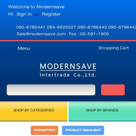
Welcome to Modernsave
Hi
Sign in
or
Register
090-6786441
084-6925027
090-6786443
090-678644
Sale@modernsave.com
Fax : 02-591-1900
Shopping Cart
Menu
SHOP BY CATEGORIES
SHOP BY BRANDS
PROMOTION
PRODUCT HIGHLIGHT