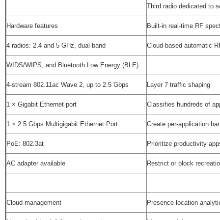
Third radio dedicated to
Hardware features
Built-in real-time RF spe
4 radios: 2.4 and 5 GHz, dual-band
Cloud-based automatic RF
WIDS/WIPS, and Bluetooth Low Energy (BLE)
4-stream 802.11ac Wave 2, up to 2.5 Gbps
Layer 7 traffic shaping
1 × Gigabit Ethernet port
Classifies hundreds of ap
1 × 2.5 Gbps Multigigabit Ethernet Port
Create per-application ban
PoE: 802.3at
Prioritize productivity app
AC adapter available
Restrict or block recreatio
Cloud management
Presence location analyti