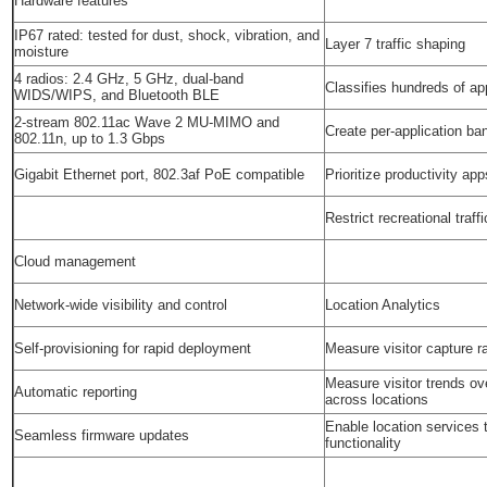
Hardware features
IP67 rated: tested for dust, shock, vibration, and
Layer 7 traffic shaping
moisture
4 radios: 2.4 GHz, 5 GHz, dual-band
Classifies hundreds of ap
WIDS/WIPS, and Bluetooth BLE
2-stream 802.11ac Wave 2 MU-MIMO and
Create per-application ban
802.11n, up to 1.3 Gbps
Gigabit Ethernet port, 802.3af PoE compatible
Prioritize productivity app
Restrict recreational traffi
Cloud management
Network-wide visibility and control
Location Analytics
Self-provisioning for rapid deployment
Measure visitor capture rat
Measure visitor trends o
Automatic reporting
across locations
Enable location services 
Seamless firmware updates
functionality