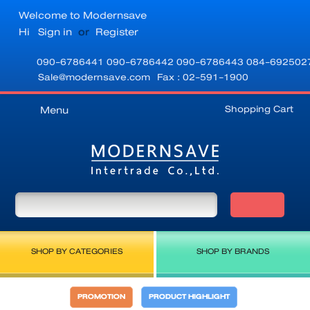
Welcome to Modernsave
Hi
Sign in
or
Register
090-6786441
090-6786442
090-6786443
084-692502
Sale@modernsave.com
Fax : 02-591-1900
Shopping Cart
Menu
SHOP BY CATEGORIES
SHOP BY BRANDS
PROMOTION
PRODUCT HIGHLIGHT