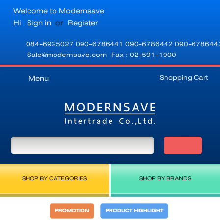
Welcome to Modernsave
Hi
Sign in
or
Register
084-6925027
090-6786441
090-6786442
090-678644
Sale@modernsave.com
Fax : 02-591-1900
Shopping Cart
Menu
SHOP BY CATEGORIES
SHOP BY BRANDS
PROMOTION
PRODUCT HIGHLIGHT