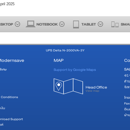
pril 2025
UPS Delta N-2000VA-3Y
Modernsave
MAP
Co
SA
Support by Google Maps
พิเศษ
4/1 
ตำบ
Head Office
จัง
View map
 Conditions
โทรศ
Fax
เงิน
อีเม
ฝ่า
wnload Support
ซต์