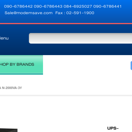
090-6786442
090-6786443
084-6925027
090-6786441
Sale@modernsave.com
Fax : 02-591-1900
enu
HOP BY BRANDS
 N-2000VA-3Y
UPS-