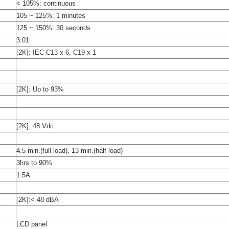
< 105%: continuous
105 ~ 125%: 1 minutes
125 ~ 150%: 30 seconds
3:01
[2K]: IEC C13 x 6, C19 x 1
[2K]: Up to 93%
[2K]: 48 Vdc
4.5 min.(full load), 13 min.(half load)
3hrs to 90%
1.5A
[2K]:< 48 dBA
LCD panel