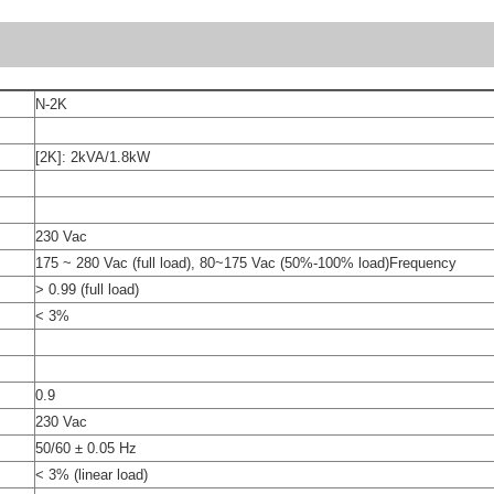
N-2K
[2K]: 2kVA/1.8kW
230 Vac
175 ~ 280 Vac (full load), 80~175 Vac (50%-100% load)Frequency
> 0.99 (full load)
< 3%
0.9
230 Vac
50/60 ± 0.05 Hz
< 3% (linear load)