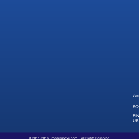
Web
SO
FI
US
© 2011-2016 . modernsave.com, . All Rights Reserved.