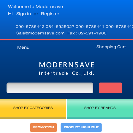
Welcome to Modernsave
Hi
Sign in
or
Register
090-6786442
084-6925027
090-6786441
090-678644
Sale@modernsave.com
Fax : 02-591-1900
Shopping Cart
Menu
SHOP BY CATEGORIES
SHOP BY BRANDS
PROMOTION
PRODUCT HIGHLIGHT