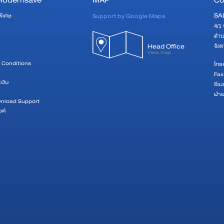
Modernsave
MAP
Co
SA
Support by Google Maps
พิเศษ
4/1 
ตำบ
Head Office
จัง
View map
 Conditions
โทรศ
Fax
เงิน
อีเม
ฝ่า
wnload Support
ซต์