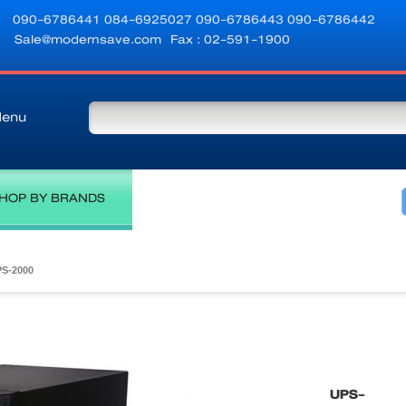
090-6786441
084-6925027
090-6786443
090-6786442
Sale@modernsave.com
Fax : 02-591-1900
enu
HOP BY BRANDS
S-2000
UPS-