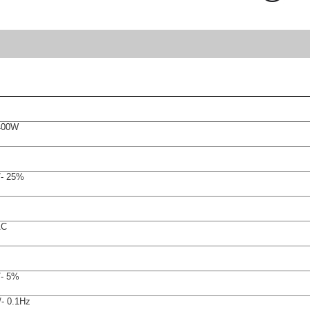
400W
/- 25%
AC
/- 5%
/- 0.1Hz