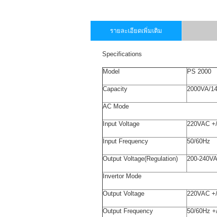
รายละเอียดเพิ่มเติม
Specifications
Model
PS 2000
Capacity
2000VA/1
AC Mode
Input Voltage
220VAC +
Input Frequency
50/60Hz
Output Voltage(Regulation)
200-240V
Invertor Mode
Output Voltage
220VAC +
Output Frequency
50/60Hz +