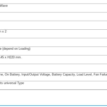
 Wave
 x 2
e (depend on Loading)
145 x H220 mm.
e, On Battery, Input/Output Voltage, Battery Capacity, Load Level, Fan Fail
ts universal Type