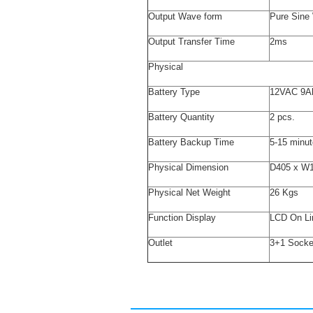
Output Wave form
Pure Sine
Output Transfer Time
2ms
Physical
Battery Type
12VAC 9Ah
Battery Quantity
2 pcs.
Battery Backup Time
5-15 minut
Physical Dimension
D405 x W
Physical Net Weight
26 Kgs
Function Display
LCD On Lin
Outlet
3+1 Socke