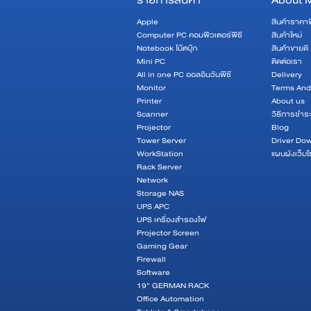
รายการสินค้า
About 
Apple
สินค้าราคา
Computer PC คอมพิวเตอร์พีซี
สินค้าใหม่
Notebook โน๊ตบุ๊ก
สินค้าขายดี
Mini PC
ติดต่อเรา
All in one PC ออลอินวันพีซี
Delivery
Monitor
Terms And
Printer
About us
Scanner
วิธีการชำระ
Projector
Blog
Tower Server
Driver Do
WorkStation
แผนผังเว็บไ
Rack Server
Network
Storage NAS
UPS APC
UPS เครื่องสำรองไฟ
Projector Screen
Gaming Gear
Firewall
Software
19" GERMAN RACK
Office Automation