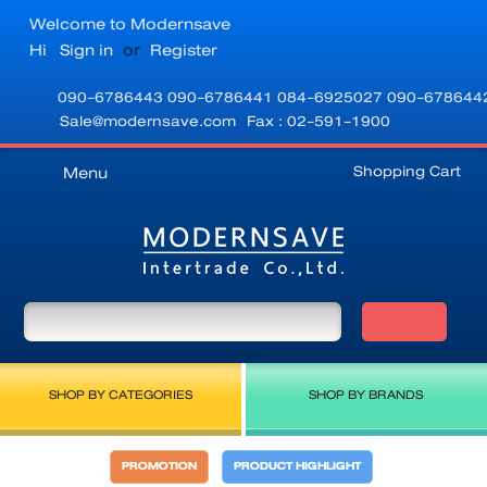
Welcome to Modernsave
Hi
Sign in
or
Register
090-6786443
090-6786441
084-6925027
090-678644
Sale@modernsave.com
Fax : 02-591-1900
Shopping Cart
Menu
SHOP BY CATEGORIES
SHOP BY BRANDS
PROMOTION
PRODUCT HIGHLIGHT