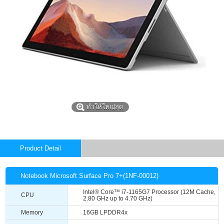
ทำให้ใหญ่สุด
Product Detail
Notebook Microsoft Surface Pro 7+(1NF-00012)
Intel® Core™ i7-1165G7 Processor (12M Cache,
CPU
2.80 GHz up to 4.70 GHz)
Memory
16GB LPDDR4x