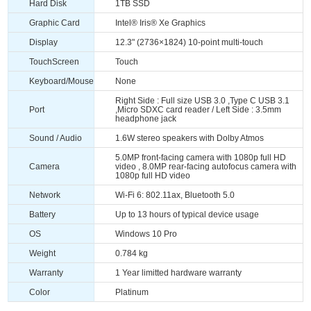
Hard Disk
1TB SSD
Graphic Card
Intel® Iris® Xe Graphics
Display
12.3" (2736×1824) 10-point multi-touch
TouchScreen
Touch
Keyboard/Mouse
None
Right Side : Full size USB 3.0 ,Type C USB 3.1
Port
,Micro SDXC card reader / Left Side : 3.5mm
headphone jack
Sound / Audio
1.6W stereo speakers with Dolby Atmos
5.0MP front-facing camera with 1080p full HD
Camera
video , 8.0MP rear-facing autofocus camera with
1080p full HD video
Network
Wi-Fi 6: 802.11ax, Bluetooth 5.0
Battery
Up to 13 hours of typical device usage
OS
Windows 10 Pro
Weight
0.784 kg
Warranty
1 Year limitted hardware warranty
Color
Platinum