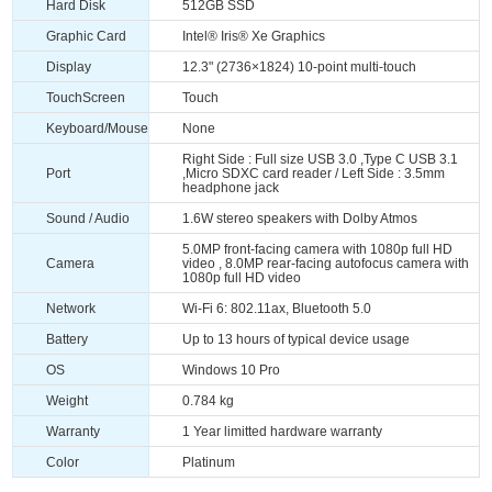
Hard Disk
512GB SSD
Graphic Card
Intel® Iris® Xe Graphics
Display
12.3" (2736×1824) 10-point multi-touch
TouchScreen
Touch
Keyboard/Mouse
None
Right Side : Full size USB 3.0 ,Type C USB 3.1
Port
,Micro SDXC card reader / Left Side : 3.5mm
headphone jack
Sound / Audio
1.6W stereo speakers with Dolby Atmos
5.0MP front-facing camera with 1080p full HD
Camera
video , 8.0MP rear-facing autofocus camera with
1080p full HD video
Network
Wi-Fi 6: 802.11ax, Bluetooth 5.0
Battery
Up to 13 hours of typical device usage
OS
Windows 10 Pro
Weight
0.784 kg
Warranty
1 Year limitted hardware warranty
Color
Platinum