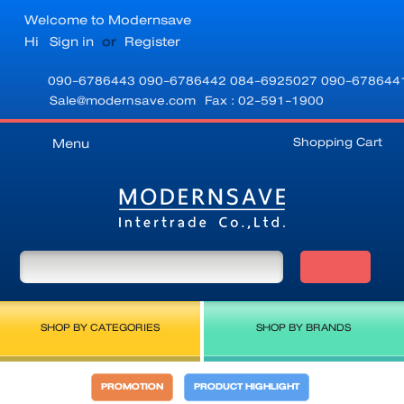
Welcome to Modernsave
Hi
Sign in
or
Register
090-6786443
090-6786442
084-6925027
090-678644
Sale@modernsave.com
Fax : 02-591-1900
Shopping Cart
Menu
SHOP BY CATEGORIES
SHOP BY BRANDS
PROMOTION
PRODUCT HIGHLIGHT