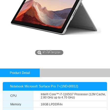
ทำให้ใหญ่สุด
Product Detail
Notebook Microsoft Surface Pro 7+(1ND-00012)
Intel® Core™ i7-1165G7 Processor (12M Cache,
CPU
2.80 GHz up to 4.70 GHz)
Memory
16GB LPDDR4x