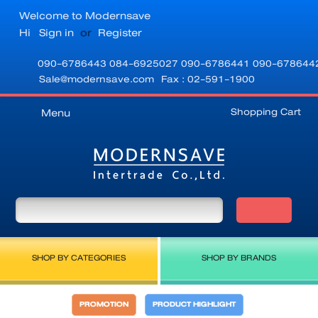
Welcome to Modernsave
Hi
Sign in
or
Register
090-6786443
084-6925027
090-6786441
090-678644
Sale@modernsave.com
Fax : 02-591-1900
Shopping Cart
Menu
SHOP BY CATEGORIES
SHOP BY BRANDS
PROMOTION
PRODUCT HIGHLIGHT