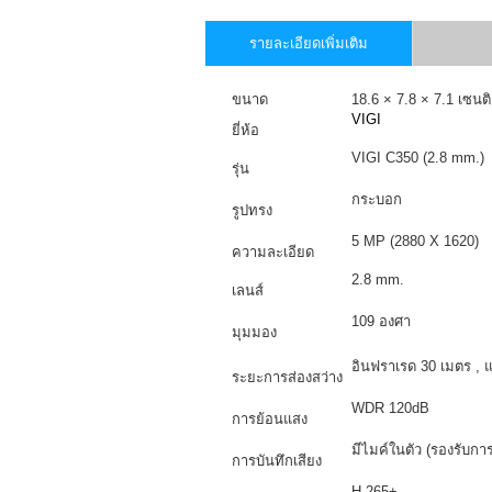
รายละเอียดเพิ่มเติม
ขนาด
18.6 × 7.8 × 7.1 เซนต
VIGI
ยี่ห้อ
VIGI C350 (2.8 mm.)
รุ่น
กระบอก
รูปทรง
5 MP (2880 X 1620)
ความละเอียด
2.8 mm.
เลนส์
109 องศา
มุมมอง
อินฟราเรด 30 เมตร , แ
ระยะการส่องสว่าง
WDR 120dB
การย้อนแสง
มีไมค์ในตัว (รองรับกา
การบันทึกเสียง
H.265+