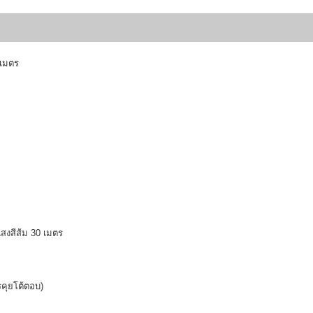
ิเมตร
สงสีส้ม 30 เมตร
รคุยโต้ตอบ)