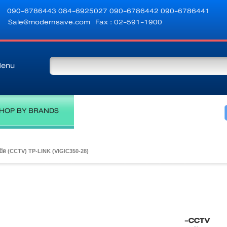
090-6786443
084-6925027
090-6786442
090-6786441
Sale@modernsave.com
Fax : 02-591-1900
enu
HOP BY BRANDS
ปิด (CCTV) TP-LINK (VIGIC350-28)
-CCTV