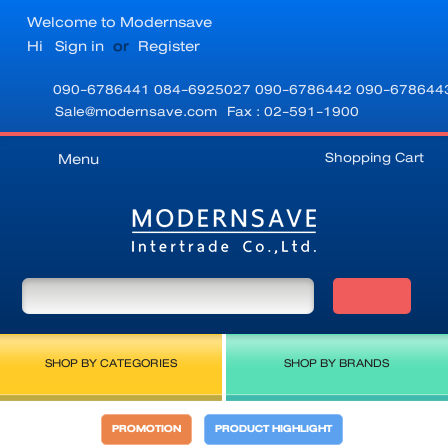
Welcome to Modernsave
Hi
Sign in
or
Register
090-6786441
084-6925027
090-6786442
090-678644
Sale@modernsave.com
Fax : 02-591-1900
Shopping Cart
Menu
SHOP BY CATEGORIES
SHOP BY BRANDS
PROMOTION
PRODUCT HIGHLIGHT