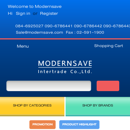
Welcome to Modernsave
Hi
Sign in
or
Register
084-6925027
090-6786441
090-6786442
090-678644
Sale@modernsave.com
Fax : 02-591-1900
Shopping Cart
Menu
SHOP BY CATEGORIES
SHOP BY BRANDS
PROMOTION
PRODUCT HIGHLIGHT