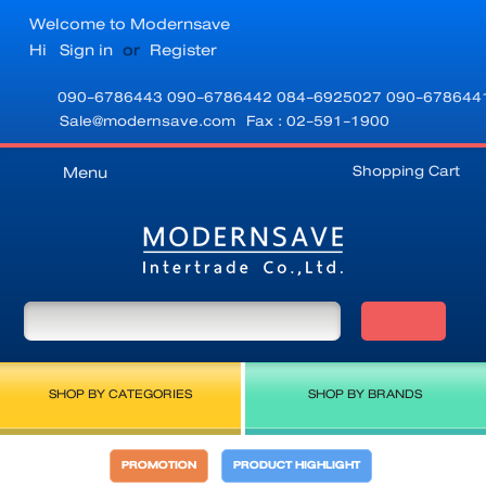
Welcome to Modernsave
Hi
Sign in
or
Register
090-6786443
090-6786442
084-6925027
090-678644
Sale@modernsave.com
Fax : 02-591-1900
Shopping Cart
Menu
SHOP BY CATEGORIES
SHOP BY BRANDS
PROMOTION
PRODUCT HIGHLIGHT