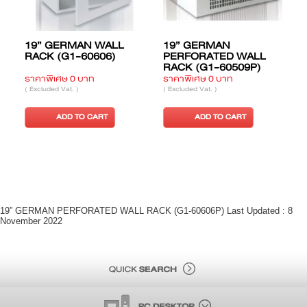
19” GERMAN WALL
19” GERMAN
RACK (G1-60606)
PERFORATED WALL
RACK (G1-60509P)
ราคาพิเศษ 0 บาท
ราคาพิเศษ 0 บาท
ร
( Excluded Vat. )
( Excluded Vat. )
(
ADD TO CART
ADD TO CART
19” GERMAN PERFORATED WALL RACK (G1-60606P) Last Updated : 8
November 2022