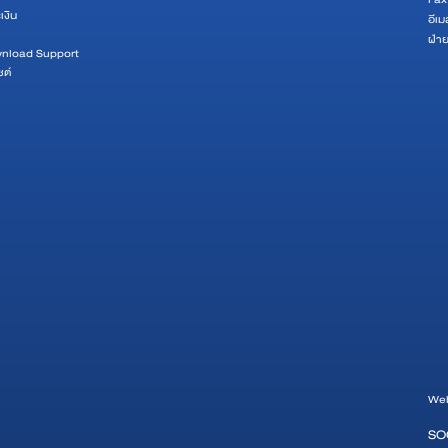
เงิน
อีเม
ฝ่า
wnload Support
ซต์
Web
SO