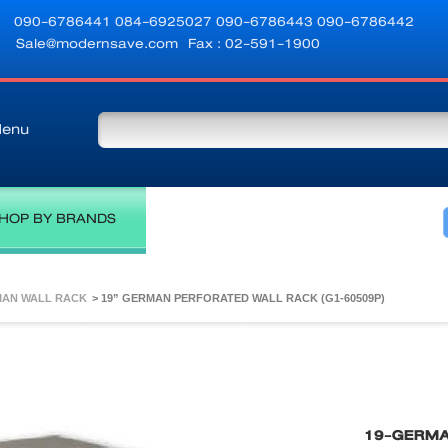
090-6786441
084-6925027
090-6786443
090-6786442
Sale@modernsave.com
Fax : 02-591-1900
enu
HOP BY BRANDS
MAN WALL RACK
>
19” GERMAN PERFORATED WALL RACK (G1-60509P)
19-GERM