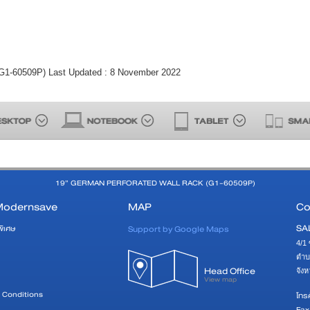
0509P) Last Updated : 8 November 2022
19” GERMAN PERFORATED WALL RACK (G1-60509P)
Modernsave
MAP
Co
SA
Support by Google Maps
พิเศษ
4/1 
ตำบ
Head Office
จัง
View map
 Conditions
โทรศ
Fax