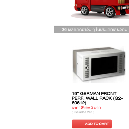
26 ผลิตภัณฑ์อื่น ๆ ในประเภทเดียวกัน 
AN
19” GERMAN WALL
19” GERMA
ED WALL
RACK (G1-60506)
PERFORATE
60512P)
RACK (G1-6
บาท
ราคาพิเศษ 0 บาท
ราคาพิเศษ 0 บ
( Excluded Vat. )
( Excluded Vat. )
TO CART
ADD TO CART
ADD TO