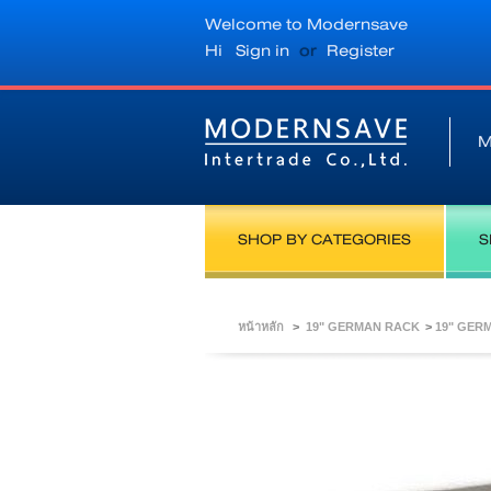
Welcome to Modernsave
Hi
Sign in
or
Register
M
SHOP BY CATEGORIES
S
หน้าหลัก
>
19" GERMAN RACK
>
19" GER