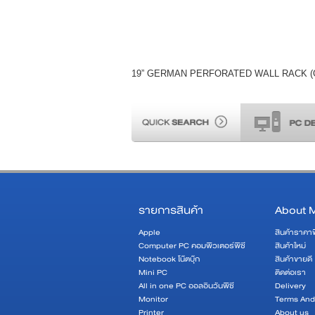
19” GERMAN PERFORATED WALL RACK (G1-6
รายการสินค้า
About 
Apple
สินค้าราคา
Computer PC คอมพิวเตอร์พีซี
สินค้าใหม่
Notebook โน๊ตบุ๊ก
สินค้าขายดี
Mini PC
ติดต่อเรา
All in one PC ออลอินวันพีซี
Delivery
Monitor
Terms And
Printer
About us