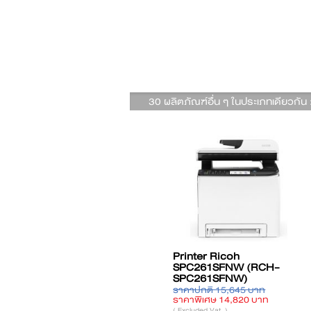
30 ผลิตภัณฑ์อื่น ๆ ในประเภทเดียวกัน 
Printer Ricoh
Printer HP LaserJet
Pr
SPC261SFNW (RCH-
Enterprise MFP M635fht
P
SPC261SFNW)
(7PS98A)
(
ราคาปกติ 15,645 บาท
ราคาปกติ 146,542 บาท
รา
ราคาพิเศษ 14,820 บาท
ราคาพิเศษ 133,500 บาท
รา
( Excluded Vat. )
( Excluded Vat. )
( E