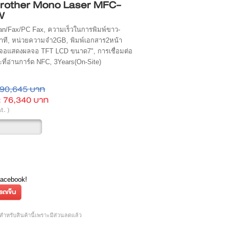
Brother Mono Laser MFC-
W
an/Fax/PC Fax, ความเร็วในการพิมพ์ขาว-
าที, หน่วยความจำ2GB, พิมพ์เอกสาร2หน้า
้าจอแสดงผลจอ TFT LCD ขนาด7", การเชื่อมต่อ
ที่อ่านการ์ด NFC, 3Years(On-Site)
90,645 บาท
:
76,340 บาท
t. )
Facebook!
ำหรับสินค้านี้เพราะมีส่วนลดแล้ว