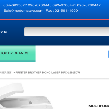
084-6925027
090-6786443
090-6786441
090-6786442
Sale@modernsave.com
Fax : 02-591-1900
enu
HOP BY BRANDS
LASERJET
>
PRINTER BROTHER MONO LASER MFC-L6915DW
MULTIFUN