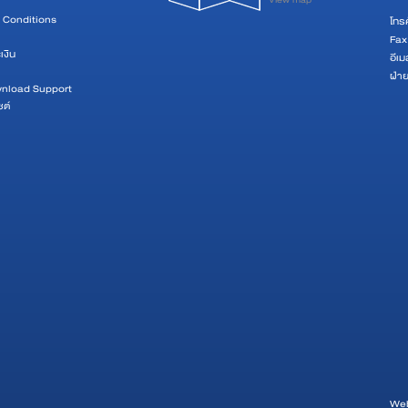
View map
 Conditions
โทรศ
Fax
เงิน
อีเม
ฝ่า
wnload Support
ซต์
Web