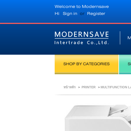
Welcome to Modernsave
Hi
Sign in
or
Register
M
SHOP BY CATEGORIES
S
หน้าหลัก
>
PRINTER
>
MULTIFUNCTION 