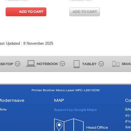
ADD TO CART
ADD TO CART
ast Updated : 8 November 2025
Printer Brother Mono Laser MFC-L6915DW
Modernsave
MAP
Co
SA
Support by Google Maps
พิเศษ
4/1 
ตำบ
Head Office
จัง