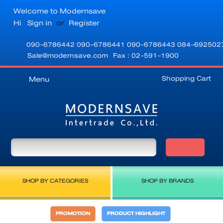
Welcome to Modernsave
Hi
Sign in
or
Register
090-6786442
090-6786441
090-6786443
084-692502
Sale@modernsave.com
Fax : 02-591-1900
Shopping Cart
Menu
SHOP BY CATEGORIES
SHOP BY BRANDS
PROMOTION
PRODUCT HIGHLIGHT