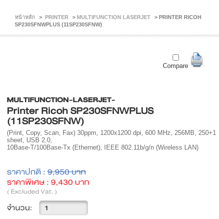
หน้าหลัก
>
PRINTER
>
MULTIFUNCTION LASERJET
>
PRINTER RICOH
SP230SFNWPLUS (11SP230SFNW)
Compare
MULTIFUNCTION-LASERJET-
Printer Ricoh SP230SFNWPLUS
(11SP230SFNW)
(Print, Copy, Scan, Fax) 30ppm, 1200x1200 dpi, 600 MHz, 256MB, 250+1
sheet, USB 2.0,
10Base-T/100Base-Tx (Ethernet), IEEE 802.11b/g/n (Wireless LAN)
ราคาปกติ :
9,950 บาท
ราคาพิเศษ :
9,430 บาท
( Excluded Vat. )
จำนวน: