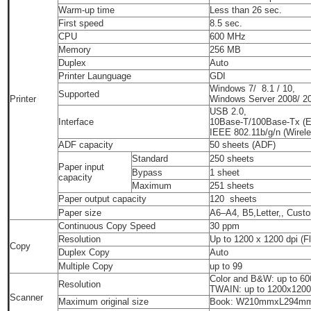
Warm-up time
Less than 26 sec.
First speed
8.5 sec.
CPU
600 MHz
Memory
256 MB
Duplex
Auto
Printer Launguage
GDI
Windows 7/ 8.1 / 10,
Supported
Printer
Windows Server 2008/ 20
USB 2.0,
Interface
10Base-T/100Base-Tx (Et
IEEE 802.11b/g/n (Wirel
ADF capacity
50 sheets (ADF)
Standard
250 sheets
Paper input
Bypass
1 sheet
capacity
Maximum
251 sheets
Paper output capacity
120 sheets
Paper size
A6–A4, B5,Letter,, Cus
Continuous Copy Speed
30 ppm
Resolution
Up to 1200 x 1200 dpi (F
Copy
Duplex Copy
Auto
Multiple Copy
up to 99
Color and B&W: up to 60
Resolution
TWAIN: up to 1200x1200
Scanner
Maximum original size
Book: W210mmxL294m