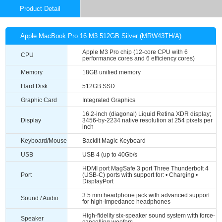
Product Detail
Apple MacBook Pro 16 M3 512GB Silver (MRW43TH/A)
Apple M3 Pro chip (12-core CPU with 6
CPU
performance cores and 6 efficiency cores)
Memory
18GB unified memory
Hard Disk
512GB SSD
Graphic Card
Integrated Graphics
16.2-inch (diagonal) Liquid Retina XDR display;
Display
3456-by-2234 native resolution at 254 pixels per
inch
Keyboard/Mouse
Backlit Magic Keyboard
USB
USB 4 (up to 40Gb/s
HDMI port MagSafe 3 port Three Thunderbolt 4
Port
(USB-C) ports with support for: • Charging •
DisplayPort
3.5 mm headphone jack with advanced support
Sound / Audio
for high-impedance headphones
High-fidelity six-speaker sound system with force-
Speaker
cancelling woofers