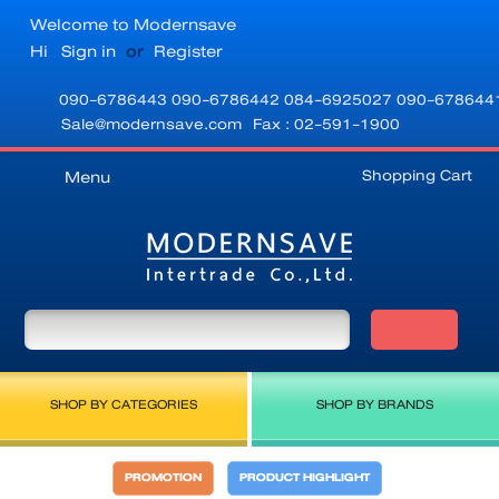
Welcome to Modernsave
Hi
Sign in
or
Register
090-6786443
090-6786442
084-6925027
090-678644
Sale@modernsave.com
Fax : 02-591-1900
Shopping Cart
Menu
SHOP BY CATEGORIES
SHOP BY BRANDS
PROMOTION
PRODUCT HIGHLIGHT