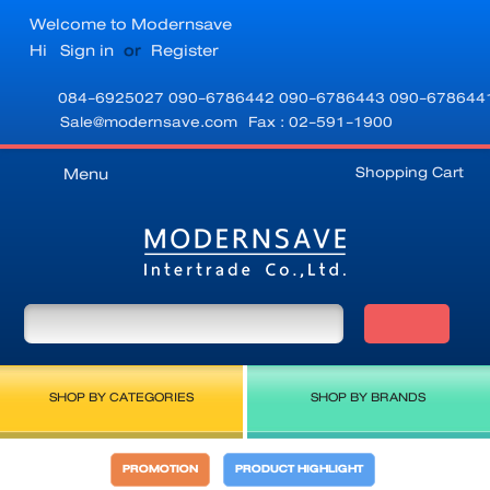
Welcome to Modernsave
Hi
Sign in
or
Register
084-6925027
090-6786442
090-6786443
090-678644
Sale@modernsave.com
Fax : 02-591-1900
Shopping Cart
Menu
SHOP BY CATEGORIES
SHOP BY BRANDS
PROMOTION
PRODUCT HIGHLIGHT