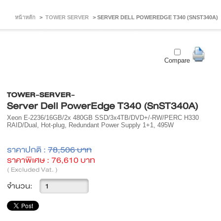
หน้าหลัก
>
TOWER SERVER
>
SERVER DELL POWEREDGE T340 (SNST340A)
Compare
TOWER-SERVER-
Server Dell PowerEdge T340 (SnST340A)
Xeon E-2236/16GB/2x 480GB SSD/3x4TB/DVD+/-RW/PERC H330
RAID/Dual, Hot-plug, Redundant Power Supply 1+1, 495W
ราคาปกติ :
78,506 บาท
ราคาพิเศษ :
76,610 บาท
( Excluded Vat. )
จำนวน: