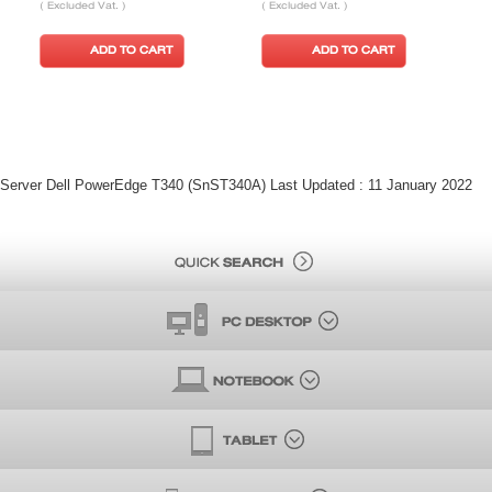
( Excluded Vat. )
( Excluded Vat. )
(
ADD TO CART
ADD TO CART
Server Dell PowerEdge T340 (SnST340A) Last Updated : 11 January 2022