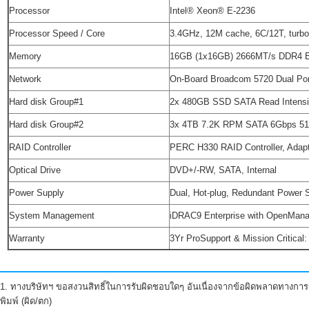
Processor
Intel® Xeon® E-2236
Processor Speed / Core
3.4GHz, 12M cache, 6C/12T, turb
Memory
16GB (1x16GB) 2666MT/s DDR4
Network
On-Board Broadcom 5720 Dual Po
Hard disk Group#1
2x 480GB SSD SATA Read Intensi
Hard disk Group#2
3x 4TB 7.2K RPM SATA 6Gbps 512n
RAID Controller
PERC H330 RAID Controller, Adapte
Optical Drive
DVD+/-RW, SATA, Internal
Power Supply
Dual, Hot-plug, Redundant Power
System Management
iDRAC9 Enterprise with OpenMana
Warranty
3Yr ProSupport & Mission Critical:
1. ทางบริษัทฯ ขอสงวนสิทธิ์ในการรับผิดชอบใดๆ อันเนื่องจากข้อผิดพลาดทางการ
พิมพ์ (ผิด/ตก)