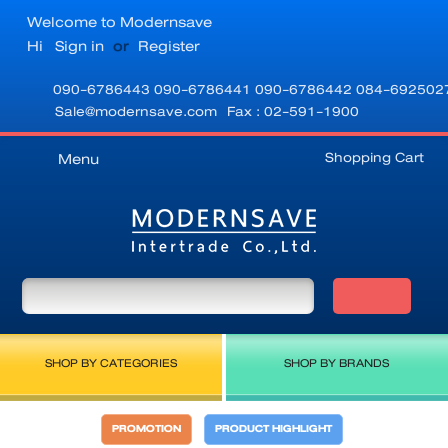
Welcome to Modernsave
Hi
Sign in
or
Register
090-6786443
090-6786441
090-6786442
084-692502
Sale@modernsave.com
Fax : 02-591-1900
Shopping Cart
Menu
SHOP BY CATEGORIES
SHOP BY BRANDS
PROMOTION
PRODUCT HIGHLIGHT