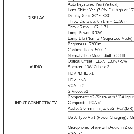
Auto keystone:
Yes (Vertical)
Lens Shift :
Yes (7.5% Full high or 15
Display Size:
30" ~ 300"
DISPLAY
Throw Distance:
0.71 m ~ 11.36 m
Throw Ratio:
1.07~1.71
Lamp Power:
370W
Lamp Life (Normal / SuperEco Mode)
Brightness:
5200lm
Contrast Ratio:
5000:1
Normal / Eco Mode:
36dB / 33dB
Optical Offset :
115%~130%+-5%
AUDIO
Speaker:
10W Cube x 2
HDMI/MHL:
x1
HDMI :
x3
VGA :
x2
S-Video:
x1
Component:
x2 (Share with VGA input
Composite:
RCA x1
INPUT CONNECTIVITY
Audio:
3.5mm mini jack x2, RCA(L/R)
USB:
Type A x1 (Power Charging) / M
Microphone:
Share with Audio in 2 co
VGA:
x1