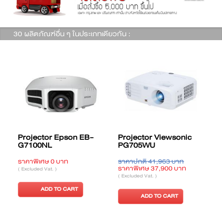
30 ผลิตภัณฑ์อื่น ๆ ในประเภทเดียวกัน :
Projector Epson EB-
Projector Viewsonic
G7100NL
PG705WU
ราคาพิเศษ 0 บาท
ราคาปกติ 41,963 บาท
ร
ราคาพิเศษ 37,900 บาท
ร
( Excluded Vat. )
( Excluded Vat. )
(
ADD TO CART
ADD TO CART