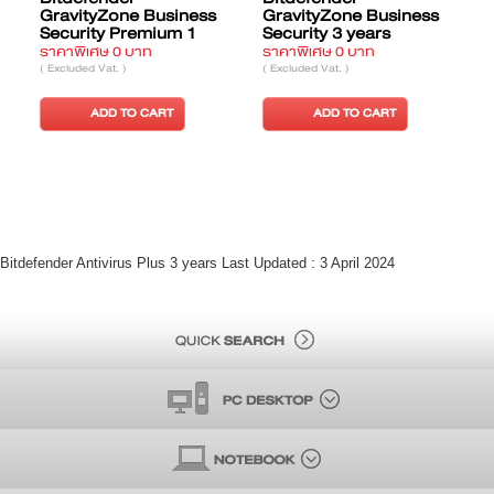
GravityZone Business
GravityZone Business
Security Premium 1
Security 3 years
S
year
ราคาพิเศษ 0 บาท
ราคาพิเศษ 0 บาท
ร
( Excluded Vat. )
( Excluded Vat. )
(
ADD TO CART
ADD TO CART
Bitdefender Antivirus Plus 3 years Last Updated : 3 April 2024