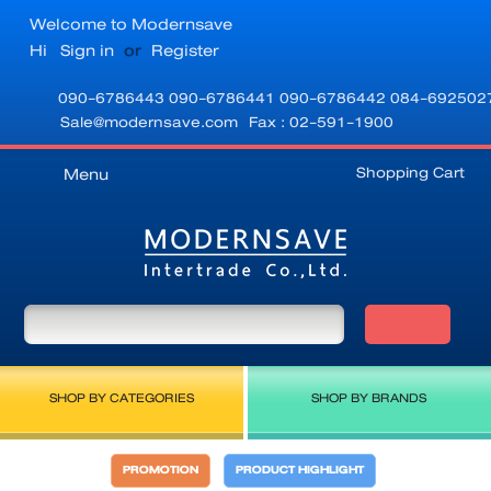
Welcome to Modernsave
Hi
Sign in
or
Register
090-6786443
090-6786441
090-6786442
084-692502
Sale@modernsave.com
Fax : 02-591-1900
Shopping Cart
Menu
SHOP BY CATEGORIES
SHOP BY BRANDS
PROMOTION
PRODUCT HIGHLIGHT