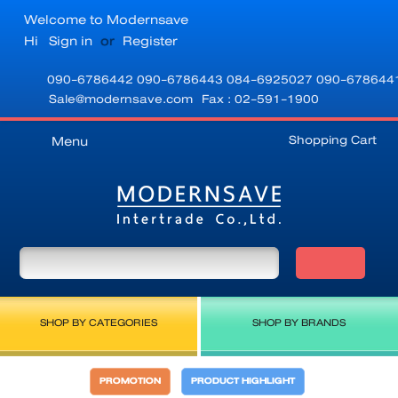
Welcome to Modernsave
Hi
Sign in
or
Register
090-6786442
090-6786443
084-6925027
090-678644
Sale@modernsave.com
Fax : 02-591-1900
Shopping Cart
Menu
SHOP BY CATEGORIES
SHOP BY BRANDS
PROMOTION
PRODUCT HIGHLIGHT